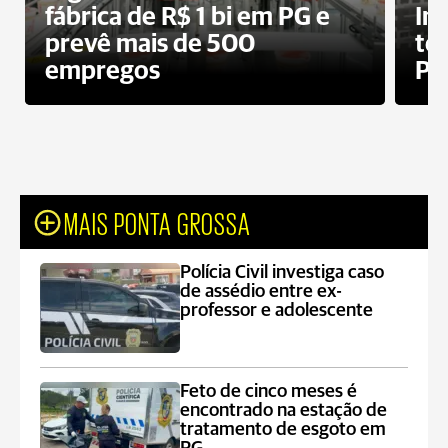
fábrica de R$ 1 bi em PG e
In
prevê mais de 500
te
empregos
Po
MAIS PONTA GROSSA
Polícia Civil investiga caso
de assédio entre ex-
professor e adolescente
Feto de cinco meses é
encontrado na estação de
tratamento de esgoto em