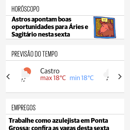
HORÓSCOPO
Astros apontam boas
oportunidades para Áries e
Sagitário nesta sexta
PREVISÃO DO TEMPO
Carambeí
in 18°C
max 18°C
min 17°C
EMPREGOS
Trabalhe como azulejista em Ponta
Grossa; confira as vagas desta sexta