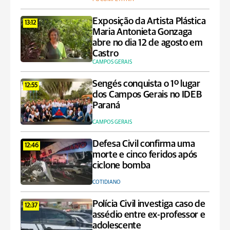
Exposição da Artista Plástica
13:12
Maria Antonieta Gonzaga
abre no dia 12 de agosto em
Castro
CAMPOS GERAIS
Sengés conquista o 1º lugar
12:55
dos Campos Gerais no IDEB
Paraná
CAMPOS GERAIS
Defesa Civil confirma uma
12:46
morte e cinco feridos após
ciclone bomba
COTIDIANO
Polícia Civil investiga caso de
12:37
assédio entre ex-professor e
adolescente