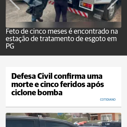
Feto de cinco meses é encontrado na
H
estação de tratamento de esgoto em
m
PG
a
Defesa Civil confirma uma
morte e cinco feridos após
ciclone bomba
COTIDIANO