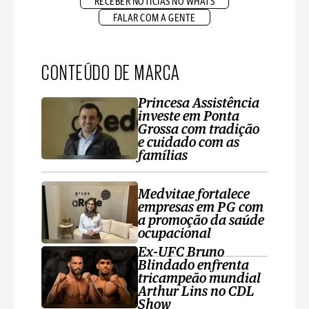
RECEBER NOTÍCIAS NO WHATS
FALAR COM A GENTE
CONTEÚDO DE MARCA
Princesa Assistência
investe em Ponta
Grossa com tradição
e cuidado com as
famílias
Medvitae fortalece
empresas em PG com
a promoção da saúde
ocupacional
Ex-UFC Bruno
Blindado enfrenta
tricampeão mundial
Arthur Lins no CDL
Show