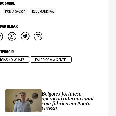
DO SOBRE
PONTA GROSSA
REDE MUNICIPAL
PARTILHAR
NTERAGIR
ÍCIAS NO WHATS
FALAR COM A GENTE
Belgotex fortalece
a
operação internacional
com fábrica em Ponta
Grossa