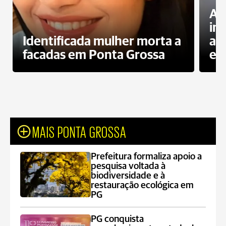
Al
in
Identificada mulher morta a
ag
facadas em Ponta Grossa
es
MAIS PONTA GROSSA
Prefeitura formaliza apoio a
pesquisa voltada à
biodiversidade e à
restauração ecológica em
PG
PG conquista