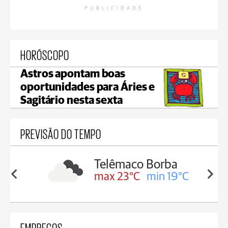
PUBLICIDADE
HORÓSCOPO
Astros apontam boas
oportunidades para Áries e
Sagitário nesta sexta
PREVISÃO DO TEMPO
maco Borba
Reserva
3°C
min 19°C
max 22°C
min 18°C
EMPREGOS