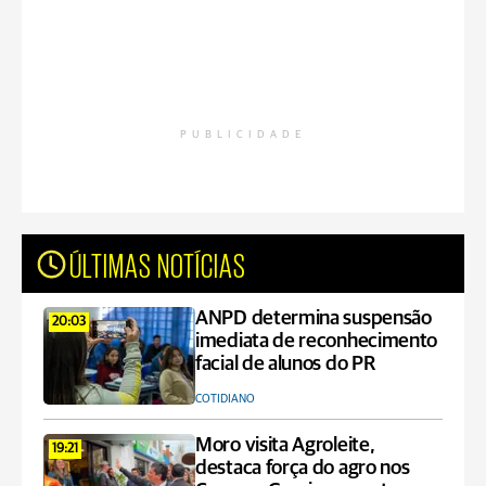
PUBLICIDADE
ÚLTIMAS NOTÍCIAS
ANPD determina suspensão
20:03
imediata de reconhecimento
facial de alunos do PR
COTIDIANO
Moro visita Agroleite,
19:21
destaca força do agro nos