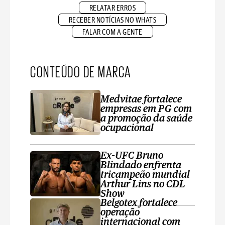
RELATAR ERROS
RECEBER NOTÍCIAS NO WHATS
FALAR COM A GENTE
CONTEÚDO DE MARCA
Medvitae fortalece
empresas em PG com
a promoção da saúde
ocupacional
Ex-UFC Bruno
Blindado enfrenta
tricampeão mundial
Arthur Lins no CDL
Show
Belgotex fortalece
operação
internacional com