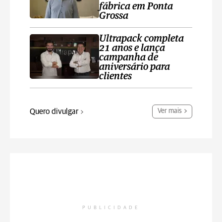
fábrica em Ponta
Grossa
Ultrapack completa
21 anos e lança
campanha de
aniversário para
clientes
Quero divulgar
Ver mais
PUBLICIDADE