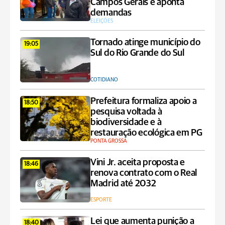
Campos Gerais e aponta
demandas
ELEIÇÕES
Tornado atinge município do
19:05
Sul do Rio Grande do Sul
COTIDIANO
Prefeitura formaliza apoio a
18:50
pesquisa voltada à
biodiversidade e à
restauração ecológica em PG
PONTA GROSSA
Vini Jr. aceita proposta e
18:46
renova contrato com o Real
Madrid até 2032
ESPORTE
Lei que aumenta punição a
18:40