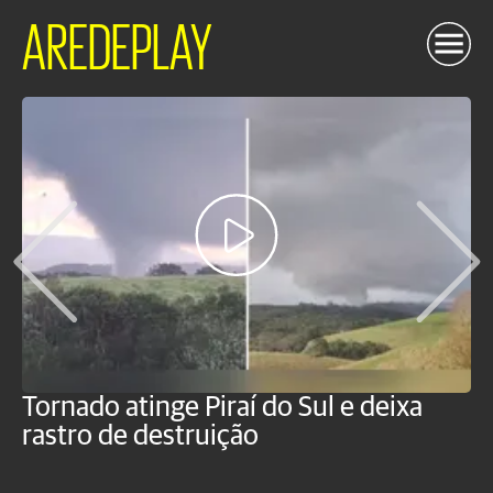
AREDEPLAY
Tornado atinge Piraí do Sul e deixa
H
rastro de destruição
C
m