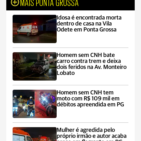
MAIS PONTA GROSSA
Idosa é encontrada morta
dentro de casa na Vila
Odete em Ponta Grossa
Homem sem CNH bate
carro contra trem e deixa
dois feridos na Av. Monteiro
Lobato
Homem sem CNH tem
moto com R$ 109 mil em
débitos apreendida em PG
Mulher é agredida pelo
próprio irmão e autor acaba