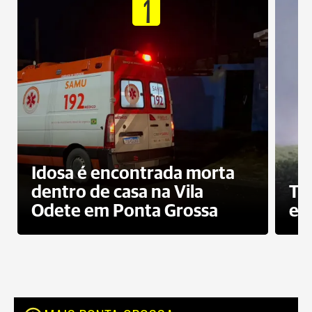
1
Idosa é encontrada morta
dentro de casa na Vila
To
Odete em Ponta Grossa
e 