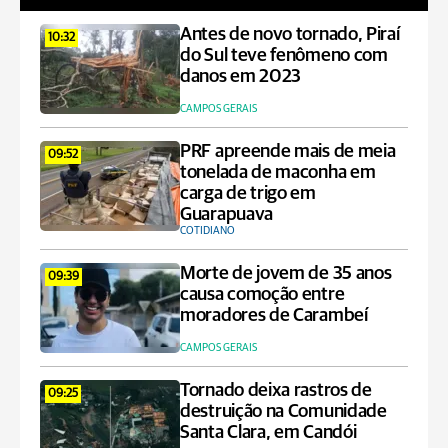
Antes de novo tornado, Piraí
10:32
do Sul teve fenômeno com
danos em 2023
CAMPOS GERAIS
PRF apreende mais de meia
09:52
tonelada de maconha em
carga de trigo em
Guarapuava
COTIDIANO
Morte de jovem de 35 anos
09:39
causa comoção entre
moradores de Carambeí
CAMPOS GERAIS
Tornado deixa rastros de
09:25
destruição na Comunidade
Santa Clara, em Candói