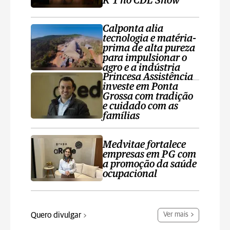
K’1 no CDL Show
Calponta alia
tecnologia e matéria-
prima de alta pureza
para impulsionar o
agro e a indústria
Princesa Assistência
investe em Ponta
Grossa com tradição
e cuidado com as
famílias
Medvitae fortalece
empresas em PG com
a promoção da saúde
ocupacional
Quero divulgar
Ver mais