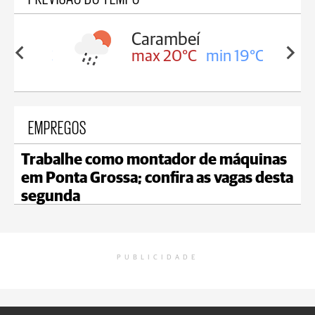
Carambeí
in 19°C
max 20°C
min 19°C
EMPREGOS
Trabalhe como montador de máquinas
em Ponta Grossa; confira as vagas desta
segunda
PUBLICIDADE