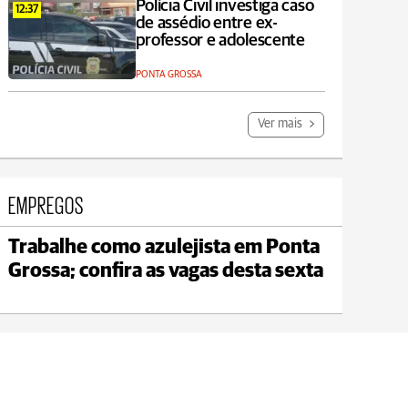
Polícia Civil investiga caso
12:37
de assédio entre ex-
professor e adolescente
PONTA GROSSA
Ver mais
EMPREGOS
Trabalhe como azulejista em Ponta
Carambeí
Grossa; confira as vagas desta sexta
max 18°C
min 17°C