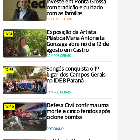
investe em Ponta Grossa
com tradição e cuidado
com as famílias
PG COMPETITIVA
Exposição da Artista
13:12
Plástica Maria Antonieta
Gonzaga abre no dia 12 de
agosto em Castro
CAMPOS GERAIS
Sengés conquista o 1º
12:55
lugar dos Campos Gerais
no IDEB Paraná
CAMPOS GERAIS
Defesa Civil confirma uma
12:46
morte e cinco feridos após
ciclone bomba
COTIDIANO