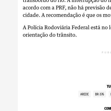
transbordo do rio. A interrupção do
acordo com a PRF, não há previsão de
cidade. A recomendação é que os mot
A Polícia Rodoviária Federal está no l
orientação do trânsito.
PUB
TU
AREDE
BR-376
COM