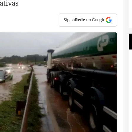
ativas
Siga
aRede
no Google