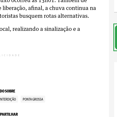
 fluxo ocorreu às 13h01. Também de
 liberação, afinal, a chuva continua na
oristas busquem rotas alternativas.
ocal, realizando a sinalização e a
LICIDADE
DO SOBRE
INTERDIÇÃO
PONTA GROSSA
PARTILHAR