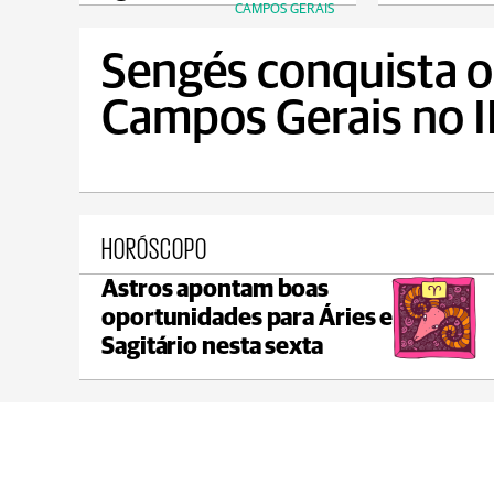
CAMPOS GERAIS
Sengés conquista o 
Campos Gerais no 
HORÓSCOPO
Astros apontam boas
Ponta Grossa
oportunidades para Áries e
max 17°C
min 17°C
Sagitário nesta sexta