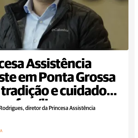
cesa Assistência
ste em Ponta Grossa
tradição e cuidado
as famílias
Rodrigues, diretor da Princesa Assistência
VA