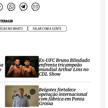
NTERAGIR
ÍCIAS NO WHATS
FALAR COM A GENTE
Ex-UFC Bruno Blindado
sa
enfrenta tricampeão
o
mundial Arthur Lins no
CDL Show
Belgotex fortalece
a
operação internacional
com fábrica em Ponta
Grossa