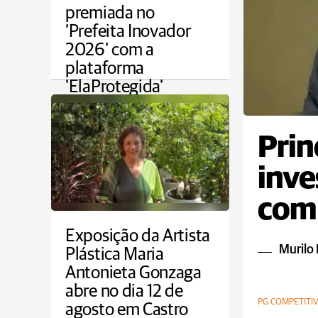
premiada no
‘Prefeita Inovador
2026’ com a
plataforma
'ElaProtegida'
VIVER BEM
Prin
inve
com 
com 
Exposição da Artista
Murilo 
Plástica Maria
Antonieta Gonzaga
abre no dia 12 de
PG COMPETITI
agosto em Castro