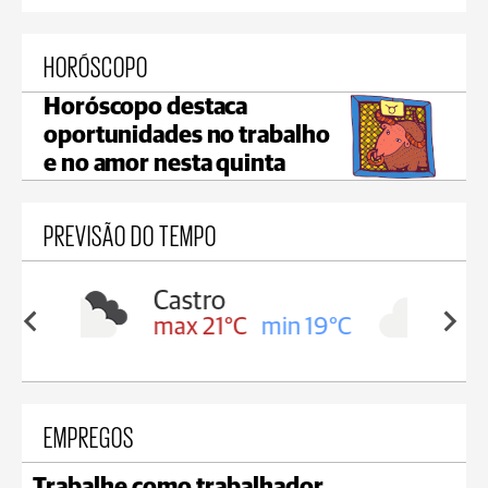
HORÓSCOPO
Horóscopo destaca
oportunidades no trabalho
e no amor nesta quinta
PREVISÃO DO TEMPO
Carambeí
in 19°C
max 21°C
min 18°C
EMPREGOS