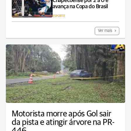
Chapecoense por 2 a 0 e
avança na Copa do Brasil
ESPORTE
Ver mais
Motorista morre após Gol sair
da pista e atingir árvore na PR-
446