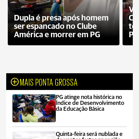
Ví
Dupla é presa após homem
Cl
ser espancado no Clube
te
América e morrer em PG
PG
MAIS PONTA GROSSA
PG atinge nota histórica no
Índice de Desenvolvimento
da Educação Básica
Quinta-feira será nublada e