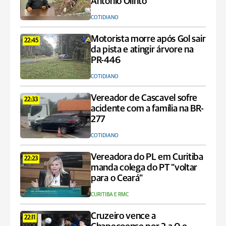
Antônio Olinto
COTIDIANO
Motorista morre após Gol sair
22:45
da pista e atingir árvore na
PR-446
COTIDIANO
Vereador de Cascavel sofre
22:33
acidente com a família na BR-
277
COTIDIANO
Vereadora do PL em Curitiba
22:23
manda colega do PT "voltar
para o Ceará"
CURITIBA E RMC
Cruzeiro vence a
22:11