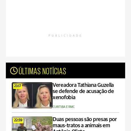
PUBLICIDADE
ÚLTIMAS NOTÍCIAS
Vereadora Tathiana Guzella
23:17
se defende de acusação de
xenofobia
CURITIBA E RMC
Duas pessoas são presas por
22:59
maus-tratos a animais em