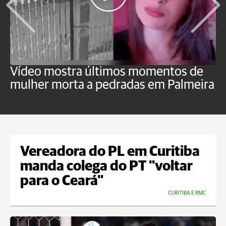
Vídeo mostra últimos momentos de
"
mulher morta a pedradas em Palmeira
c
U
Vereadora do PL em Curitiba
manda colega do PT "voltar
para o Ceará"
CURITIBA E RMC