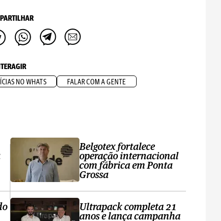
PARTILHAR
NTERAGIR
ÍCIAS NO WHATS
FALAR COM A GENTE
Belgotex fortalece
a
operação internacional
com fábrica em Ponta
Grossa
do
Ultrapack completa 21
anos e lança campanha