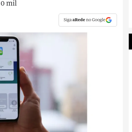
20 mil
Siga
aRede
no Google