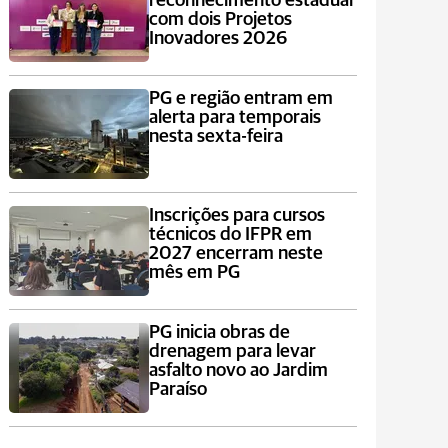
reconhecimento estadual
com dois Projetos
Inovadores 2026
PG e região entram em
alerta para temporais
nesta sexta-feira
Inscrições para cursos
técnicos do IFPR em
2027 encerram neste
mês em PG
PG inicia obras de
drenagem para levar
asfalto novo ao Jardim
Paraíso