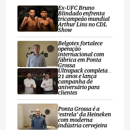
Ex-UFC Bruno
Blindado enfrenta
tricampeão mundial
Arthur Lins no CDL
Show
Belgotex fortalece
operação
internacional com
fábrica em Ponta
Grossa
Ultrapack completa
21 anos e lança
campanha de
aniversário para
clientes
Ponta Grossa é a
‘estrela’ da Heineken
com moderna
indústria cervejeira