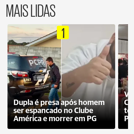
MAIS LIDAS
1
Ví
Dupla é presa após homem
Cl
ser espancado no Clube
te
América e morrer em PG
PG