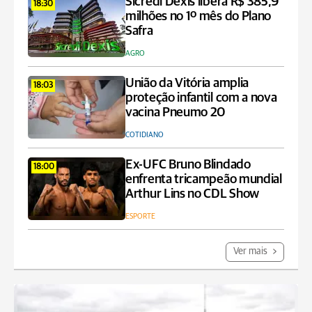
Sicredi Dexis libera R$ 385,9
18:30
milhões no 1º mês do Plano
Safra
AGRO
União da Vitória amplia
18:03
proteção infantil com a nova
vacina Pneumo 20
COTIDIANO
Ex-UFC Bruno Blindado
18:00
enfrenta tricampeão mundial
Arthur Lins no CDL Show
ESPORTE
Ver mais