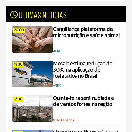
ÚLTIMAS NOTÍCIAS
Cargill lança plataforma de
20:00
micronutrição e saúde animal
AGRO
Mosaic estima redução de
19:30
30% na aplicação de
fosfatados no Brasil
AGRO
Quinta-feira será nublada e
18:30
de ventos fortes na região
PONTA GROSSA