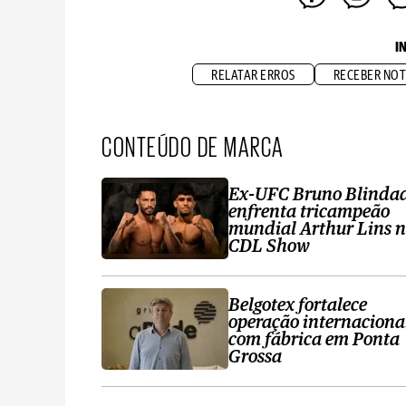
I
RELATAR ERROS
RECEBER NOT
CONTEÚDO DE MARCA
Ex-UFC Bruno Blinda
enfrenta tricampeão
mundial Arthur Lins 
CDL Show
Belgotex fortalece
operação internaciona
com fábrica em Ponta
Grossa