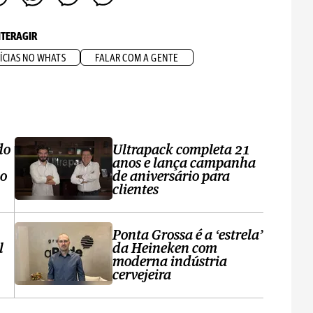
NTERAGIR
ÍCIAS NO WHATS
FALAR COM A GENTE
do
Ultrapack completa 21
anos e lança campanha
no
de aniversário para
clientes
Ponta Grossa é a ‘estrela’
l
da Heineken com
moderna indústria
cervejeira