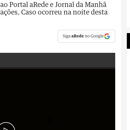
o Portal aRede e Jornal da Manhã
ções. Caso ocorreu na noite desta
Siga
aRede
no Google