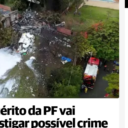
érito da PF vai
stigar possível crime