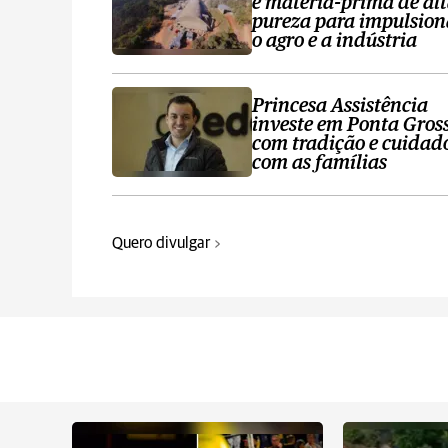
e matéria-prima de al
pureza para impulsion
o agro e a indústria
Princesa Assistência
investe em Ponta Gros
com tradição e cuidad
com as famílias
Quero divulgar