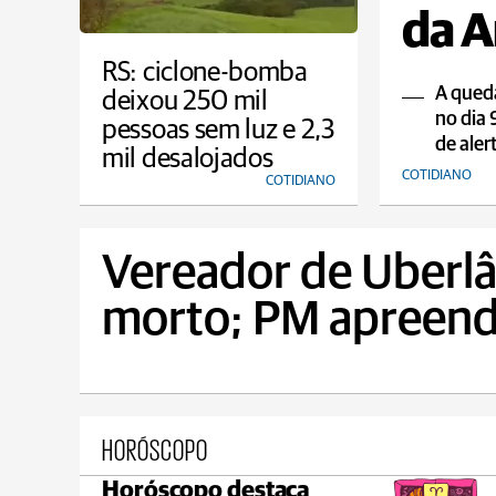
da A
RS: ciclone-bomba
A qued
deixou 250 mil
no dia 
pessoas sem luz e 2,3
de aler
mil desalojados
COTIDIANO
COTIDIANO
Vereador de Uberlâ
morto; PM apreend
HORÓSCOPO
Horóscopo destaca