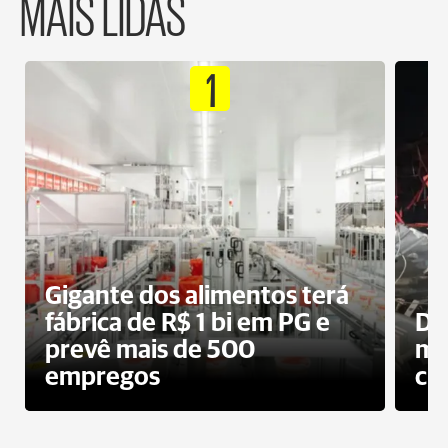
MAIS LIDAS
1
Gigante dos alimentos terá
fábrica de R$ 1 bi em PG e
De
prevê mais de 500
mo
empregos
ci