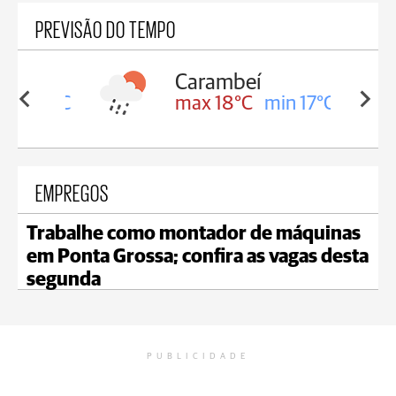
PREVISÃO DO TEMPO
Carambeí
in 18°C
max 18°C
min 17°C
EMPREGOS
Trabalhe como montador de máquinas
em Ponta Grossa; confira as vagas desta
segunda
PUBLICIDADE