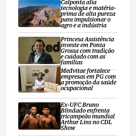
Calponta alia
tecnologia e matéria-
prima de alta pureza
para impulsionar o
agro e a indústria
Princesa Assistência
investe em Ponta
Grossa com tradição
e cuidado com as
famílias
Medvitae fortalece
empresas em PG com
a promoção da saúde
ocupacional
Ex-UFC Bruno
Blindado enfrenta
tricampeão mundial
Arthur Lins no CDL
Show