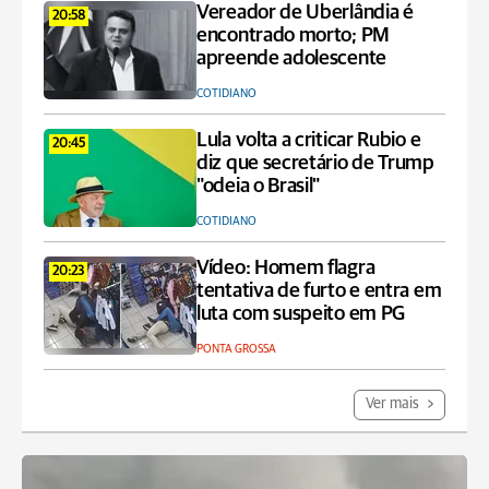
Vereador de Uberlândia é
20:58
encontrado morto; PM
apreende adolescente
COTIDIANO
Lula volta a criticar Rubio e
20:45
diz que secretário de Trump
"odeia o Brasil"
COTIDIANO
Vídeo: Homem flagra
20:23
tentativa de furto e entra em
luta com suspeito em PG
PONTA GROSSA
Ver mais