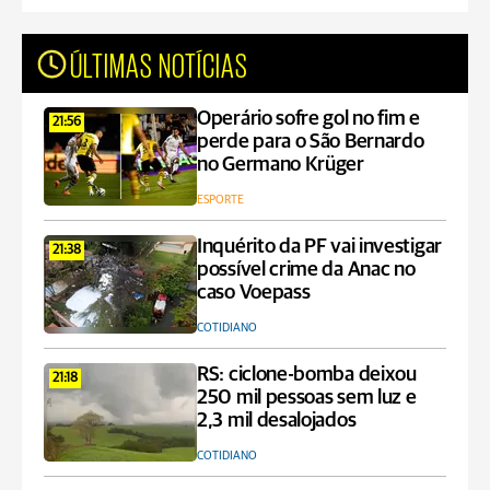
ÚLTIMAS NOTÍCIAS
Operário sofre gol no fim e
21:56
perde para o São Bernardo
no Germano Krüger
ESPORTE
Inquérito da PF vai investigar
21:38
possível crime da Anac no
caso Voepass
COTIDIANO
RS: ciclone-bomba deixou
21:18
250 mil pessoas sem luz e
2,3 mil desalojados
COTIDIANO