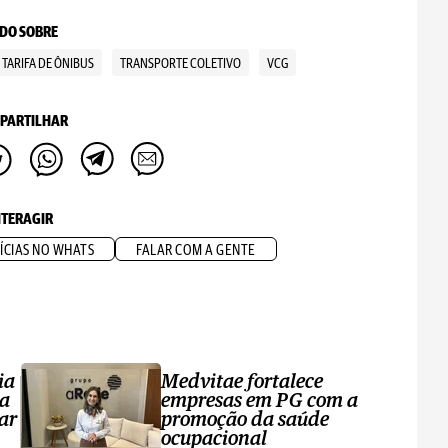
DO SOBRE
TARIFA DE ÔNIBUS
TRANSPORTE COLETIVO
VCG
PARTILHAR
NTERAGIR
ÍCIAS NO WHATS
FALAR COM A GENTE
ia
Medvitae fortalece
ta
empresas em PG com a
ar
promoção da saúde
ocupacional