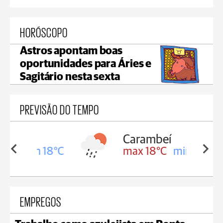
HORÓSCOPO
Astros apontam boas
oportunidades para Áries e
Sagitário nesta sexta
PREVISÃO DO TEMPO
Carambeí
in 18°C
max 18°C
min 17°C
EMPREGOS