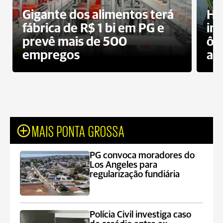
Gigante dos alimentos terá
Ho
fábrica de R$ 1 bi em PG e
im
prevê mais de 500
ôn
empregos
ac
MAIS PONTA GROSSA
PG convoca moradores do
Los Angeles para
regularização fundiária
Polícia Civil investiga caso