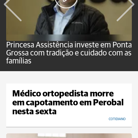
Princesa Assistência investe em Ponta
F
Grossa com tradição e cuidado com as
e
famílias
P
Médico ortopedista morre
em capotamento em Perobal
nesta sexta
COTIDIANO