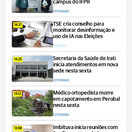
campus do IFPR
COTIDIANO
TSE cria conselho para
14:37
monitorar desinformação e
uso de IA nas Eleições
ELEIÇÕES
Secretaria da Saúde de Irati
14:25
inicia atendimentos em nova
sede nesta sexta
COTIDIANO
Médico ortopedista morre
14:12
em capotamento em Perobal
nesta sexta
COTIDIANO
Imbituva inicia reuniões com
13:58