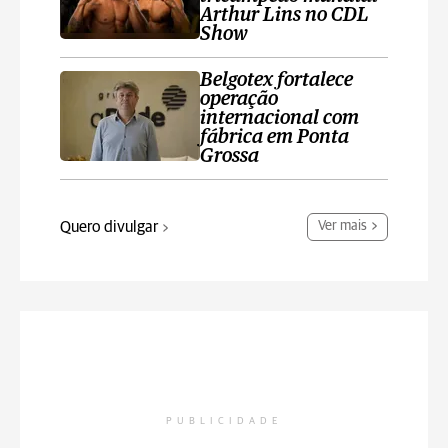
Arthur Lins no CDL
Show
Belgotex fortalece
operação
internacional com
fábrica em Ponta
Grossa
Quero divulgar
Ver mais
PUBLICIDADE