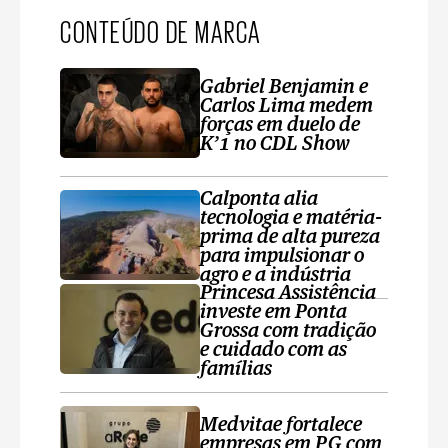
CONTEÚDO DE MARCA
Gabriel Benjamin e
Carlos Lima medem
forças em duelo de
K’1 no CDL Show
Calponta alia
tecnologia e matéria-
prima de alta pureza
para impulsionar o
agro e a indústria
Princesa Assistência
investe em Ponta
Grossa com tradição
e cuidado com as
famílias
Medvitae fortalece
empresas em PG com