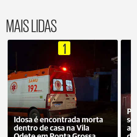
MAIS LIDAS
1
Pr
Idosa é encontrada morta
sec
dentro de casa na Vila
ap
Odete em Ponta Grossa
do