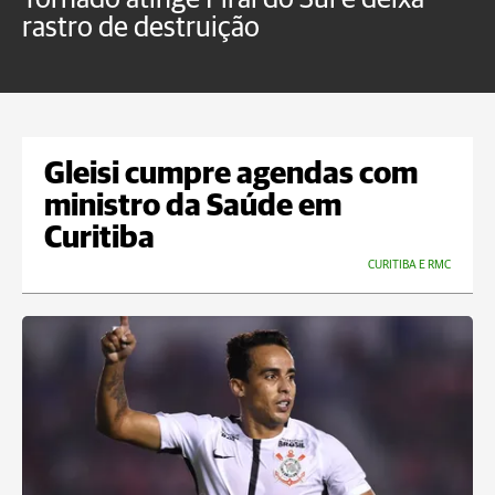
rastro de destruição
C
m
Gleisi cumpre agendas com
ministro da Saúde em
Curitiba
CURITIBA E RMC