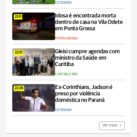
COTIDIANO
Idosa é encontrada morta
23:11
dentro de casa na Vila Odete
em Ponta Grossa
PONTA GROSSA
Gleisi cumpre agendas com
22:51
ministro da Saúde em
Curitiba
CURITIBA E RMC
Ex-Corinthians, Jadson é
22:36
preso por violência
doméstica no Paraná
COTIDIANO
Ver mais