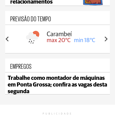
relacionamentos
PREVISÃO DO TEMPO
Carambeí
in 18°C
max 20°C
min 18°C
EMPREGOS
Trabalhe como montador de máquinas
em Ponta Grossa; confira as vagas desta
segunda
PUBLICIDADE