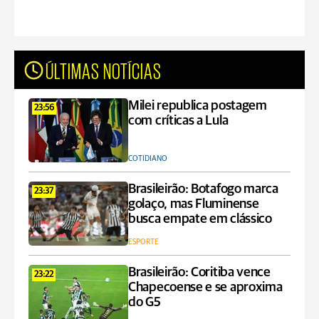
ÚLTIMAS NOTÍCIAS
Milei republica postagem
23:56
com críticas a Lula
COTIDIANO
Brasileirão: Botafogo marca
23:37
golaço, mas Fluminense
busca empate em clássico
ESPORTE
Brasileirão: Coritiba vence
23:22
Chapecoense e se aproxima
do G5