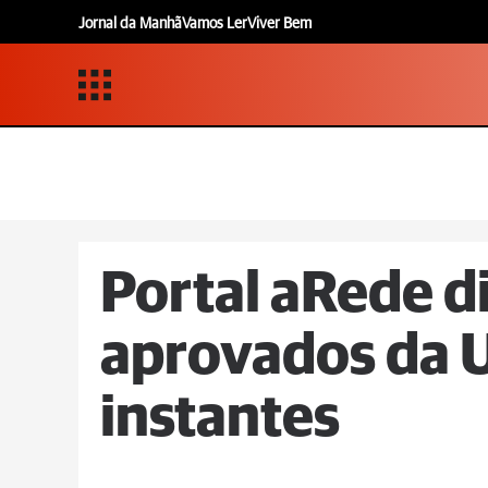
Jornal da Manhã
Vamos Ler
Viver Bem
Portal aRede d
aprovados da
instantes