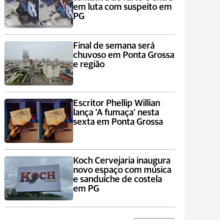
em luta com suspeito em
PG
Final de semana será
chuvoso em Ponta Grossa
e região
Escritor Phellip Willian
lança 'A fumaça' nesta
sexta em Ponta Grossa
Koch Cervejaria inaugura
novo espaço com música
e sanduíche de costela
em PG