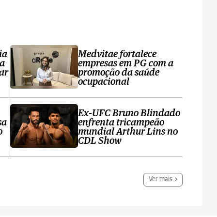
ia
Medvitae fortalece
ta
empresas em PG com a
ar
promoção da saúde
ocupacional
Ex-UFC Bruno Blindado
sa
enfrenta tricampeão
o
mundial Arthur Lins no
CDL Show
Ver mais