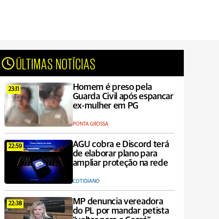
ÚLTIMAS NOTÍCIAS
Homem é preso pela
23:11
Guarda Civil após espancar
ex-mulher em PG
PONTA GROSSA
AGU cobra e Discord terá
22:59
de elaborar plano para
ampliar proteção na rede
COTIDIANO
MP denuncia vereadora
22:38
do PL por mandar petista