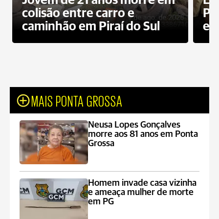
Jovem de 21 anos morre em
Ex
colisão entre carro e
Pe
caminhão em Piraí do Sul
en
MAIS PONTA GROSSA
Neusa Lopes Gonçalves
morre aos 81 anos em Ponta
Grossa
Homem invade casa vizinha
e ameaça mulher de morte
em PG