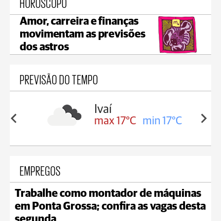
HORÓSCOPO
Amor, carreira e finanças
movimentam as previsões
dos astros
PREVISÃO DO TEMPO
lis
Ivaí
in 16°C
max 17°C
min 17°C
EMPREGOS
Trabalhe como montador de máquinas
em Ponta Grossa; confira as vagas desta
segunda