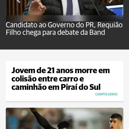
Candidato ao Governo do PR, Requião
S
Filho chega para debate da Band
p
B
Jovem de 21 anos morre em
colisão entre carro e
caminhão em Piraí do Sul
CAMPOS GERAIS