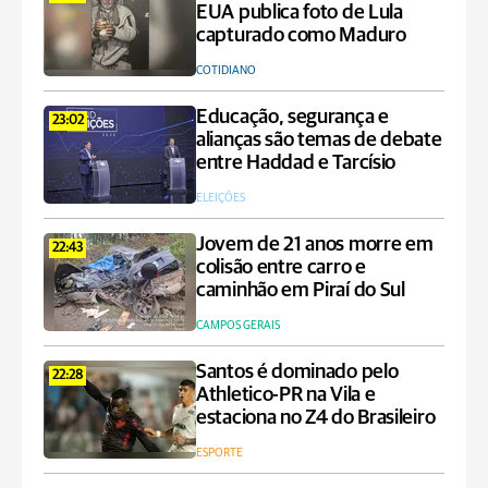
EUA publica foto de Lula
capturado como Maduro
COTIDIANO
Educação, segurança e
23:02
alianças são temas de debate
entre Haddad e Tarcísio
ELEIÇÕES
Jovem de 21 anos morre em
22:43
colisão entre carro e
caminhão em Piraí do Sul
CAMPOS GERAIS
Santos é dominado pelo
22:28
Athletico-PR na Vila e
estaciona no Z4 do Brasileiro
ESPORTE