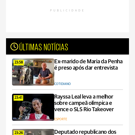
PUBLICIDADE
ÚLTIMAS NOTÍCIAS
Ex-marido de Maria da Penha
23:58
é preso após dar entrevista
COTIDIANO
Rayssa Leal leva a melhor
23:41
sobre campeã olímpica e
vence o SLS Rio Takeover
ESPORTE
Deputado republicano dos
23:26