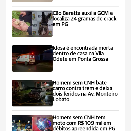
Cão Beretta auxilia GCM e
localiza 24 gramas de crack
em PG
Idosa é encontrada morta
dentro de casa na Vila
Odete em Ponta Grossa
Homem sem CNH bate
carro contra trem e deixa
dois feridos na Av. Monteiro
Lobato
Homem sem CNH tem
moto com R$ 109 mil em
débitos apreendida em PG