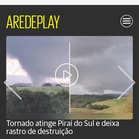
AREDEPLAY
Tornado atinge Piraí do Sul e deixa
H
rastro de destruição
C