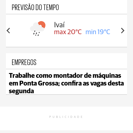
PREVISÃO DO TEMPO
lis
Ivaí
in 17°C
max 20°C
min 19°C
EMPREGOS
Trabalhe como montador de máquinas
em Ponta Grossa; confira as vagas desta
segunda
PUBLICIDADE