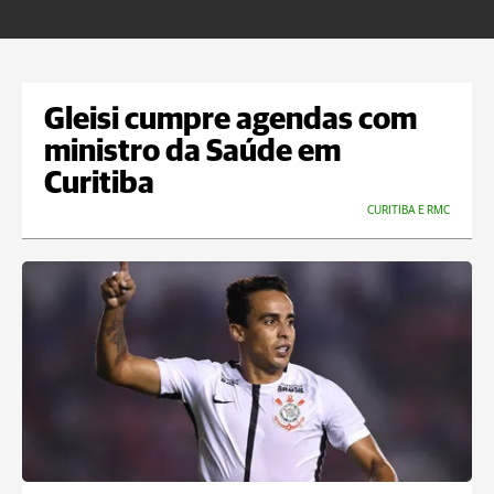
m
Gleisi cumpre agendas com
ministro da Saúde em
Curitiba
CURITIBA E RMC