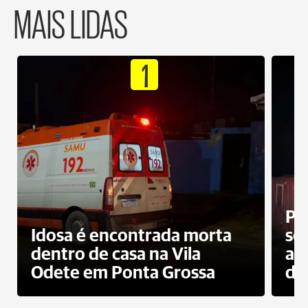
MAIS LIDAS
1
Pr
Idosa é encontrada morta
sec
dentro de casa na Vila
ap
Odete em Ponta Grossa
do