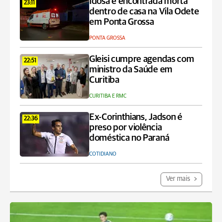
Idosa é encontrada morta
23:11
dentro de casa na Vila Odete
em Ponta Grossa
PONTA GROSSA
Gleisi cumpre agendas com
22:51
ministro da Saúde em
Curitiba
CURITIBA E RMC
Ex-Corinthians, Jadson é
22:36
preso por violência
doméstica no Paraná
COTIDIANO
Ver mais