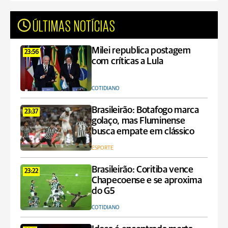
ÚLTIMAS NOTÍCIAS
Milei republica postagem
23:56
com críticas a Lula
COTIDIANO
Brasileirão: Botafogo marca
23:37
golaço, mas Fluminense
busca empate em clássico
ESPORTE
Brasileirão: Coritiba vence
23:22
Chapecoense e se aproxima
do G5
COTIDIANO