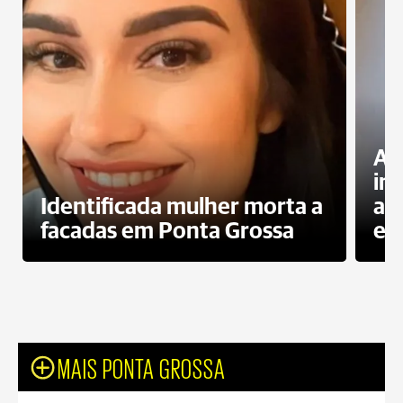
Al
in
Identificada mulher morta a
ag
facadas em Ponta Grossa
es
MAIS PONTA GROSSA