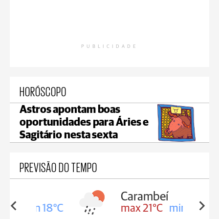
PUBLICIDADE
HORÓSCOPO
Astros apontam boas
oportunidades para Áries e
Sagitário nesta sexta
PREVISÃO DO TEMPO
Carambeí
in 18°C
max 21°C
min 18°C