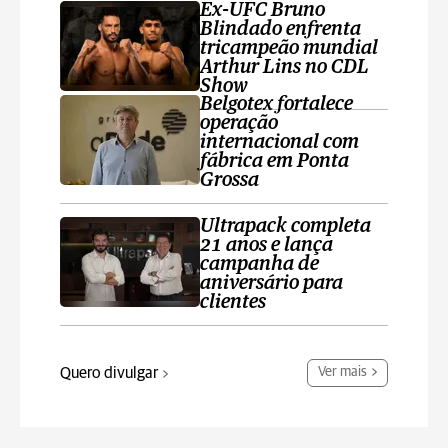
Ex-UFC Bruno
Blindado enfrenta
tricampeão mundial
Arthur Lins no CDL
Show
Belgotex fortalece
operação
internacional com
fábrica em Ponta
Grossa
Ultrapack completa
21 anos e lança
campanha de
aniversário para
clientes
Quero divulgar
Ver mais