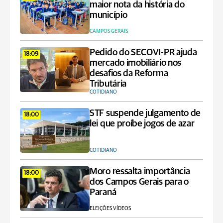
maior nota da história do
município
CAMPOS GERAIS
Pedido do SECOVI-PR ajuda
18:09
mercado imobiliário nos
desafios da Reforma
Tributária
COTIDIANO
STF suspende julgamento de
18:00
lei que proíbe jogos de azar
COTIDIANO
Moro ressalta importância
18:00
dos Campos Gerais para o
Paraná
ELEIÇÕES VÍDEOS