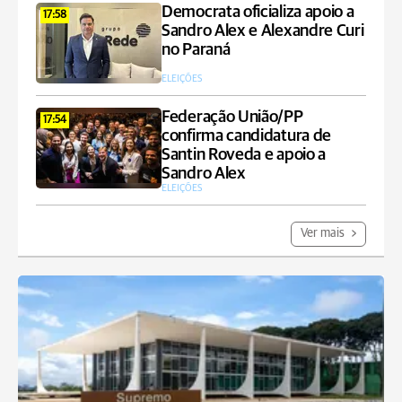
Democrata oficializa apoio a
17:58
Sandro Alex e Alexandre Curi
no Paraná
ELEIÇÕES
Federação União/PP
17:54
confirma candidatura de
Santin Roveda e apoio a
Sandro Alex
ELEIÇÕES
Ver mais