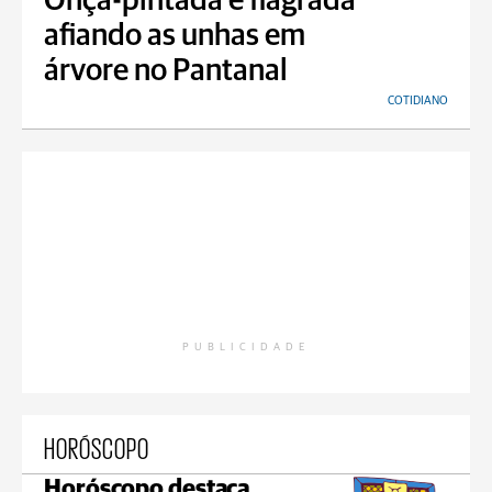
Onça-pintada é flagrada
afiando as unhas em
árvore no Pantanal
COTIDIANO
PUBLICIDADE
HORÓSCOPO
Horóscopo destaca