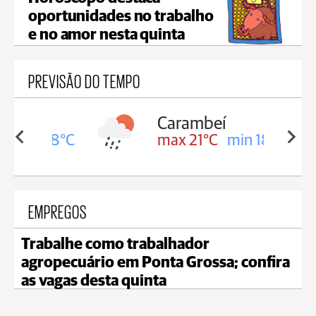
oportunidades no trabalho
e no amor nesta quinta
PREVISÃO DO TEMPO
Carambeí
in 18°C
max 21°C
min 18°C
EMPREGOS
Trabalhe como trabalhador
agropecuário em Ponta Grossa; confira
as vagas desta quinta