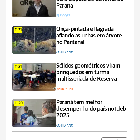
Paraná
ELEIÇÕES
Onça-pintada é flagrada
11:31
afiando as unhas em árvore
no Pantanal
COTIDIANO
Sólidos geométricos viram
11:31
brinquedos em turma
multisseriada de Reserva
VAMOS LER
Paraná tem melhor
11:20
desempenho do país no Ideb
2025
COTIDIANO