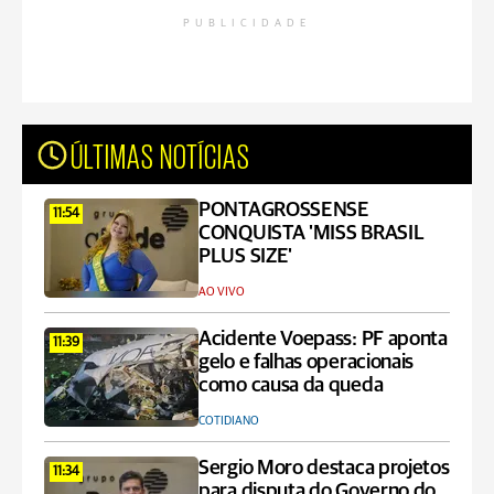
PUBLICIDADE
ÚLTIMAS NOTÍCIAS
PONTAGROSSENSE
11:54
CONQUISTA 'MISS BRASIL
PLUS SIZE'
AO VIVO
Acidente Voepass: PF aponta
11:39
gelo e falhas operacionais
como causa da queda
COTIDIANO
Sergio Moro destaca projetos
11:34
para disputa do Governo do