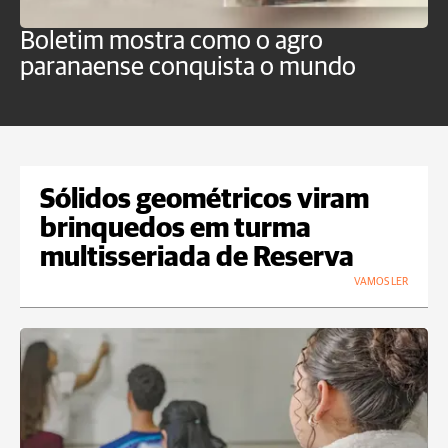
Boletim mostra como o agro
B
paranaense conquista o mundo
B
Sólidos geométricos viram
brinquedos em turma
multisseriada de Reserva
VAMOS LER