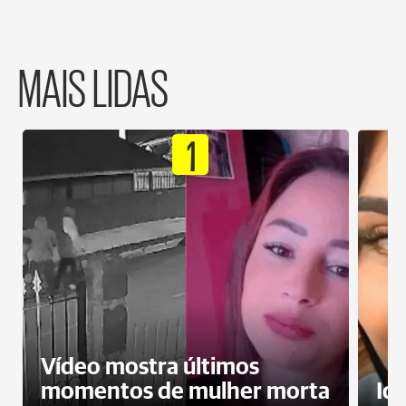
MAIS LIDAS
1
Vídeo mostra últimos
momentos de mulher morta
Id