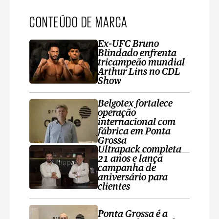
CONTEÚDO DE MARCA
Ex-UFC Bruno
Blindado enfrenta
tricampeão mundial
Arthur Lins no CDL
Show
Belgotex fortalece
operação
internacional com
fábrica em Ponta
Grossa
Ultrapack completa
21 anos e lança
campanha de
aniversário para
clientes
Ponta Grossa é a