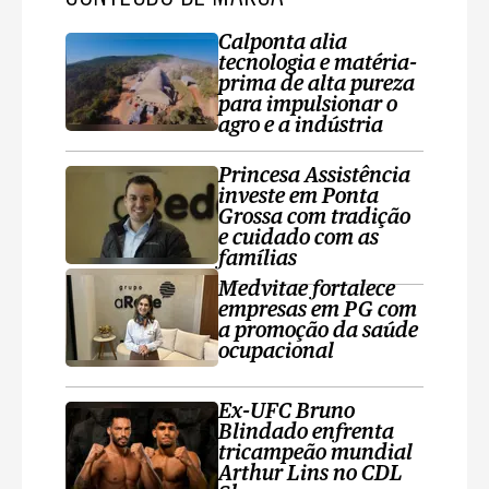
Calponta alia
tecnologia e matéria-
prima de alta pureza
para impulsionar o
agro e a indústria
Princesa Assistência
investe em Ponta
Grossa com tradição
e cuidado com as
famílias
Medvitae fortalece
empresas em PG com
a promoção da saúde
ocupacional
Ex-UFC Bruno
Blindado enfrenta
tricampeão mundial
Arthur Lins no CDL