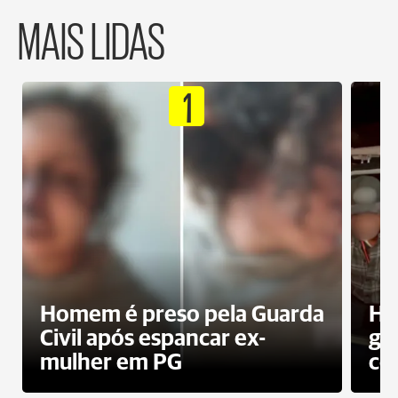
MAIS LIDAS
1
Homem é preso pela Guarda
Ho
Civil após espancar ex-
gr
mulher em PG
co