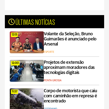
ÚLTIMAS NOTÍCIAS
Volante da Seleção, Bruno
12:13
Guimarães é anunciado pelo
Arsenal
ESPORTE
Projetos de extensão
12:00
aproximam moradores das
tecnologias digitais
PONTA GROSSA
Corpo de motorista que caiu
11:57
com caminhão em represa é
encontrado
COTIDIANO