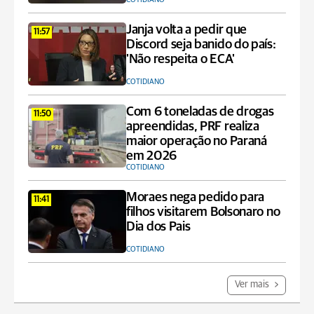
Janja volta a pedir que
11:57
Discord seja banido do país:
'Não respeita o ECA'
COTIDIANO
Com 6 toneladas de drogas
11:50
apreendidas, PRF realiza
maior operação no Paraná
em 2026
COTIDIANO
Moraes nega pedido para
11:41
filhos visitarem Bolsonaro no
Dia dos Pais
COTIDIANO
Ver mais