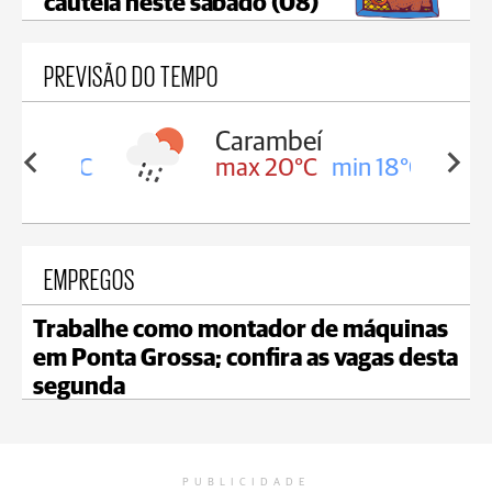
cautela neste sábado (08)
PREVISÃO DO TEMPO
Carambeí
in 18°C
max 20°C
min 18°C
EMPREGOS
Trabalhe como montador de máquinas
em Ponta Grossa; confira as vagas desta
segunda
PUBLICIDADE