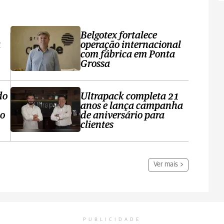
Belgotex fortalece
a
operação internacional
com fábrica em Ponta
Grossa
do
Ultrapack completa 21
anos e lança campanha
no
de aniversário para
clientes
Ver mais
PUBLICIDADE