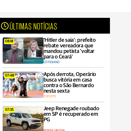
ÚLTIMAS NOTÍCIAS
'Hitler de saia': prefeito
08:18
rebate vereadora que
mandou petista 'voltar
para o Ceará'
COTIDIANO
Após derrota, Operário
07:48
busca vitória em casa
contra o São Bernardo
nesta sexta
ESPORTE
Jeep Renegade roubado
07:35
em SP é recuperado em
PG
PONTA GROSSA