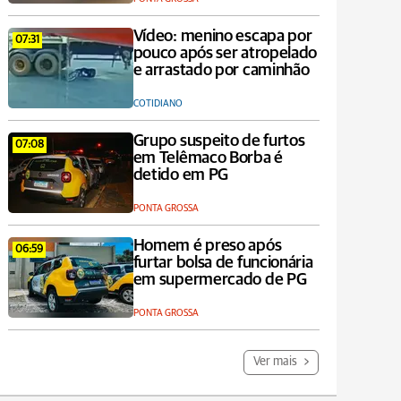
Vídeo: menino escapa por
07:31
pouco após ser atropelado
e arrastado por caminhão
COTIDIANO
Grupo suspeito de furtos
07:08
em Telêmaco Borba é
detido em PG
PONTA GROSSA
Homem é preso após
06:59
furtar bolsa de funcionária
em supermercado de PG
PONTA GROSSA
Ver mais