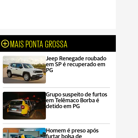
MAIS PONTA GROSSA
Jeep Renegade roubado
em SP é recuperado em
PG
Grupo suspeito de furtos
em Telêmaco Borba é
detido em PG
Homem é preso após
furtar bolsa de