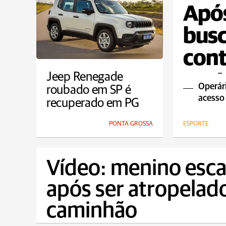
Após
busc
cont
nest
Jeep Renegade
Operári
roubado em SP é
acesso 
recuperado em PG
PONTA GROSSA
ESPORTE
Vídeo: menino esc
após ser atropelado
caminhão