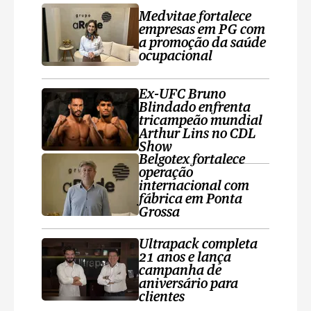
Medvitae fortalece
empresas em PG com
a promoção da saúde
ocupacional
Ex-UFC Bruno
Blindado enfrenta
tricampeão mundial
Arthur Lins no CDL
Show
Belgotex fortalece
operação
internacional com
fábrica em Ponta
Grossa
Ultrapack completa
21 anos e lança
campanha de
aniversário para
clientes