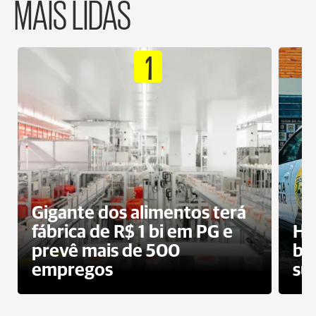
MAIS LIDAS
1
Gigante dos alimentos terá
fábrica de R$ 1 bi em PG e
Ho
prevê mais de 500
bo
empregos
su