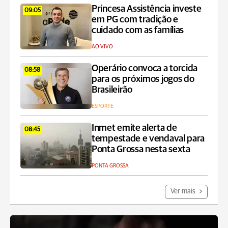
Princesa Assistência investe
09:05
em PG com tradição e
cuidado com as famílias
AO VIVO
Operário convoca a torcida
08:58
para os próximos jogos do
Brasileirão
ESPORTE
Inmet emite alerta de
08:45
tempestade e vendaval para
Ponta Grossa nesta sexta
PONTA GROSSA
Ver mais