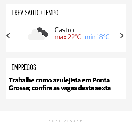
PREVISÃO DO TEMPO
sa
Castro
in 18°C
max 22°C
min 18°C
EMPREGOS
Trabalhe como azulejista em Ponta
Grossa; confira as vagas desta sexta
PUBLICIDADE