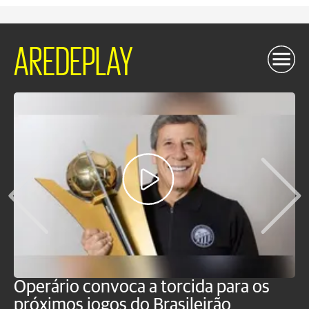
AREDEPLAY
Operário convoca a torcida para os
C
próximos jogos do Brasileirão
b