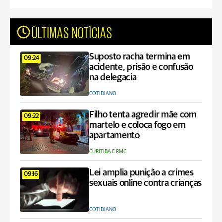
ÚLTIMAS NOTÍCIAS
Suposto racha termina em
09:24
acidente, prisão e confusão
na delegacia
COTIDIANO
Filho tenta agredir mãe com
09:22
martelo e coloca fogo em
apartamento
CURITIBA E RMC
Lei amplia punição a crimes
09:16
sexuais online contra crianças
COTIDIANO