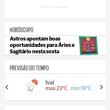
PUBLICIDADE
HORÓSCOPO
Astros apontam boas
oportunidades para Áries e
Sagitário nesta sexta
PREVISÃO DO TEMPO
lis
Ivaí
in 17°C
max 23°C
min 19°C