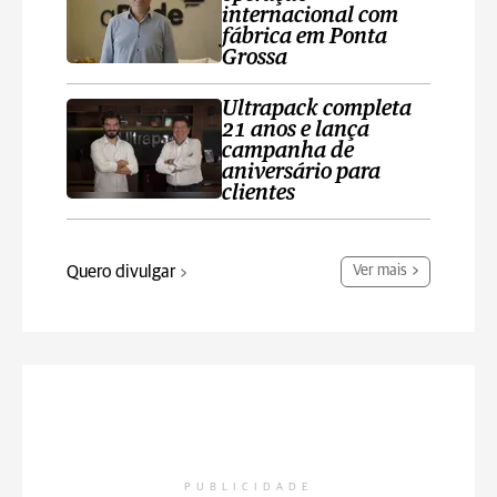
internacional com
fábrica em Ponta
Grossa
Ultrapack completa
21 anos e lança
campanha de
aniversário para
clientes
Quero divulgar
Ver mais
PUBLICIDADE