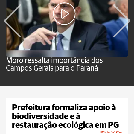
Moro ressalta importância dos
E
Campos Gerais para o Paraná
m
Prefeitura formaliza apoio à
biodiversidade e à
restauração ecológica em PG
PONTA GROSSA