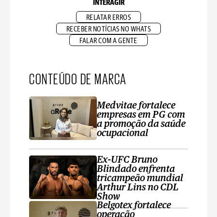
INTERAGIR
RELATAR ERROS
RECEBER NOTÍCIAS NO WHATS
FALAR COM A GENTE
CONTEÚDO DE MARCA
Medvitae fortalece
empresas em PG com
a promoção da saúde
ocupacional
Ex-UFC Bruno
Blindado enfrenta
tricampeão mundial
Arthur Lins no CDL
Show
Belgotex fortalece
operação