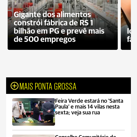
Gigante dos alimentos
constrói fábrica de RS 1
bilhão em PG e prevê mais
Id
de 500 empregos
fa
MAIS PONTA GROSSA
Feira Verde estará no 'Santa
Paula' e mais 14 vilas nesta
sexta; veja sua rua