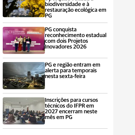
biodiversidade e à
restauração ecológica em
PG
PG conquista
reconhecimento estadual
com dois Projetos
Inovadores 2026
PG e região entram em
alerta para temporais
nesta sexta-feira
Inscrições para cursos
técnicos do IFPR em
2027 encerram neste
mês em PG