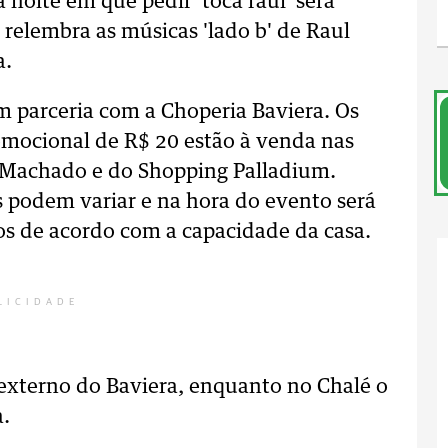
 noite em que pedir 'toca raul' será
elembra as músicas 'lado b' de Raul
a.
m parceria com a Choperia Baviera. Os
omocional de R$ 20 estão à venda nas
e Machado e do Shopping Palladium.
 podem variar e na hora do evento será
dos de acordo com a capacidade da casa.
LICIDADE
o externo do Baviera, enquanto no Chalé o
a.