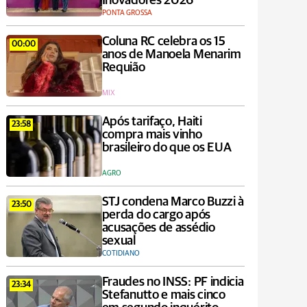
Inovadores 2026
PONTA GROSSA
Coluna RC celebra os 15
00:00
anos de Manoela Menarim
Requião
MIX
Após tarifaço, Haiti
23:58
compra mais vinho
brasileiro do que os EUA
AGRO
STJ condena Marco Buzzi à
23:50
perda do cargo após
acusações de assédio
sexual
COTIDIANO
Fraudes no INSS: PF indicia
23:34
Stefanutto e mais cinco