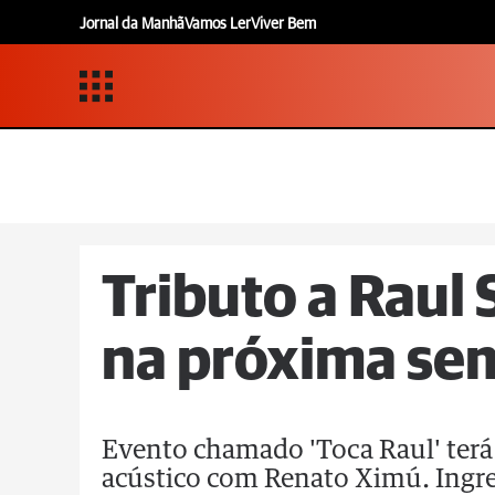
Jornal da Manhã
Vamos Ler
Viver Bem
Tributo a Raul
na próxima se
Evento chamado 'Toca Raul' terá 
acústico com Renato Ximú. Ingr