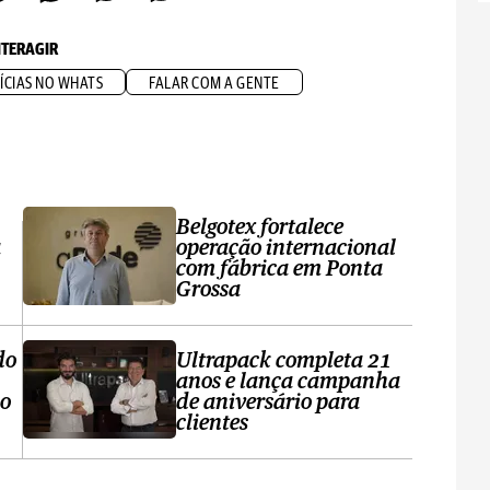
NTERAGIR
ÍCIAS NO WHATS
FALAR COM A GENTE
Belgotex fortalece
a
operação internacional
com fábrica em Ponta
Grossa
do
Ultrapack completa 21
anos e lança campanha
no
de aniversário para
clientes