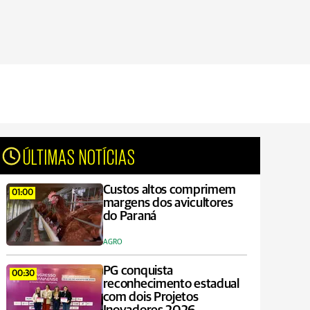
ÚLTIMAS NOTÍCIAS
Custos altos comprimem
01:00
margens dos avicultores
do Paraná
AGRO
PG conquista
00:30
reconhecimento estadual
com dois Projetos