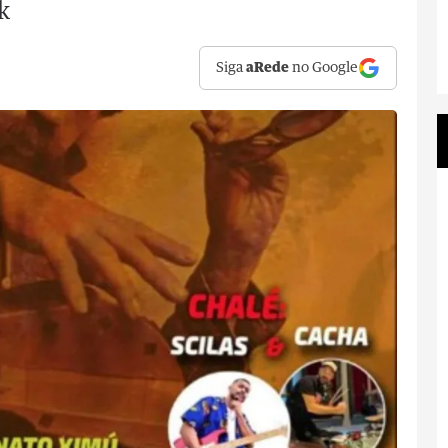
k
Siga
aRede
no Google