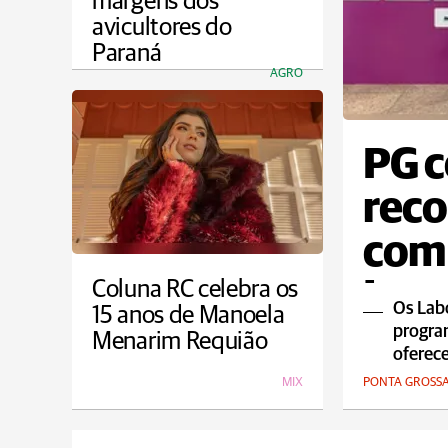
margens dos
avicultores do
Paraná
AGRO
PG c
reco
com 
Ino
Coluna RC celebra os
Os Labo
15 anos de Manoela
program
Menarim Requião
oferec
MIX
PONTA GROSS