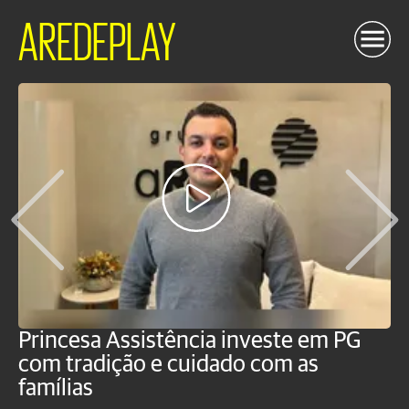
AREDEPLAY
Princesa Assistência investe em PG
O
com tradição e cuidado com as
p
famílias