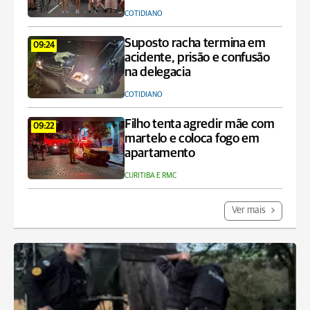
COTIDIANO
Suposto racha termina em
09:24
acidente, prisão e confusão
na delegacia
COTIDIANO
Filho tenta agredir mãe com
09:22
martelo e coloca fogo em
apartamento
CURITIBA E RMC
Ver mais