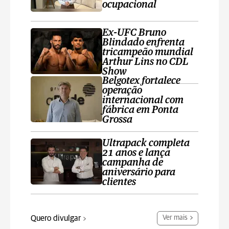
ocupacional
Ex-UFC Bruno
Blindado enfrenta
tricampeão mundial
Arthur Lins no CDL
Show
Belgotex fortalece
operação
internacional com
fábrica em Ponta
Grossa
Ultrapack completa
21 anos e lança
campanha de
aniversário para
clientes
Quero divulgar
Ver mais