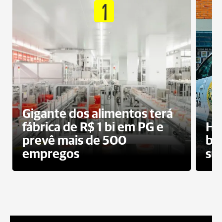
1
Gigante dos alimentos terá
fábrica de R$ 1 bi em PG e
Ho
prevê mais de 500
bo
empregos
su