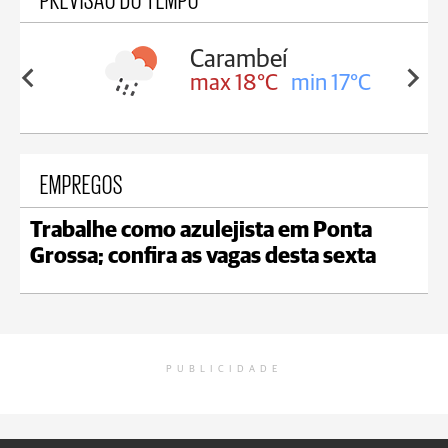
Carambeí
in 18°C
max 18°C
min 17°C
EMPREGOS
Trabalhe como azulejista em Ponta
Grossa; confira as vagas desta sexta
PUBLICIDADE