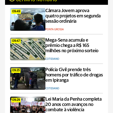
Câmara Jovem aprova
09:49
quatro projetos em segunda
sessão ordinária
PONTA GROSSA
Mega-Sena acumula e
09:47
prêmio chega a R$ 165
milhões no próximo sorteio
COTIDIANO
Polícia Civil prende três
09:35
homens por tráfico de drogas
em Ipiranga
COTIDIANO
Lei Maria da Penha completa
09:29
20 anos com avanços no
combate à violência