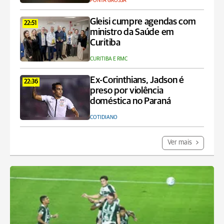
PONTA GROSSA
Gleisi cumpre agendas com
22:51
ministro da Saúde em
Curitiba
CURITIBA E RMC
Ex-Corinthians, Jadson é
22:36
preso por violência
doméstica no Paraná
COTIDIANO
Ver mais