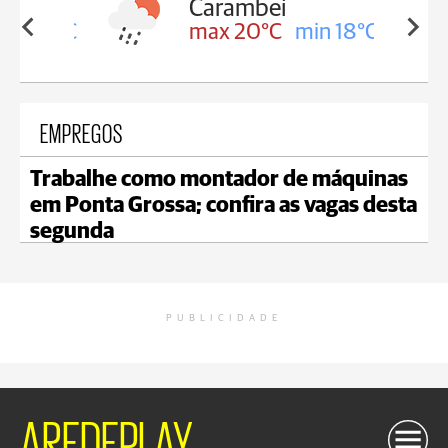
Carambeí
in 18°C
max 20°C
min 18°C
EMPREGOS
Trabalhe como montador de máquinas
em Ponta Grossa; confira as vagas desta
segunda
PUBLICIDADE
AREDEPLAY