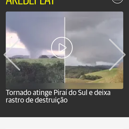
Tornado atinge Piraí do Sul e deixa
H
rastro de destruição
C
m