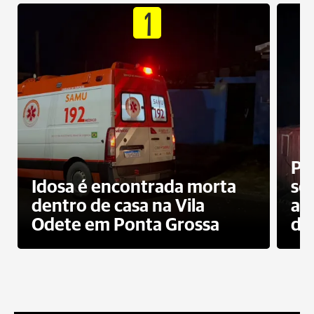
1
Pr
Idosa é encontrada morta
sec
dentro de casa na Vila
ap
Odete em Ponta Grossa
do