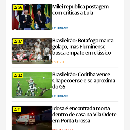
Milei republica postagem
23:56
com críticas a Lula
COTIDIANO
Brasileirão: Botafogo marca
23:37
golaço, mas Fluminense
busca empate em clássico
ESPORTE
Brasileirão: Coritiba vence
23:22
Chapecoense e se aproxima
do G5
COTIDIANO
Idosa é encontrada morta
23:11
dentro de casa na Vila Odete
em Ponta Grossa