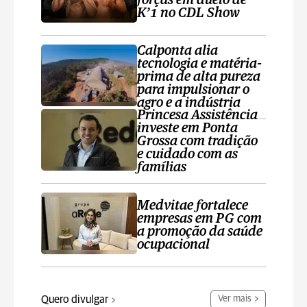
forças em duelo de
K’1 no CDL Show
Calponta alia
tecnologia e matéria-
prima de alta pureza
para impulsionar o
agro e a indústria
Princesa Assistência
investe em Ponta
Grossa com tradição
e cuidado com as
famílias
Medvitae fortalece
empresas em PG com
a promoção da saúde
ocupacional
Quero divulgar
Ver mais