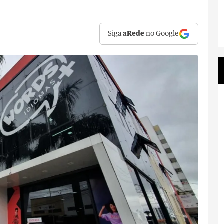
Siga
aRede
no Google