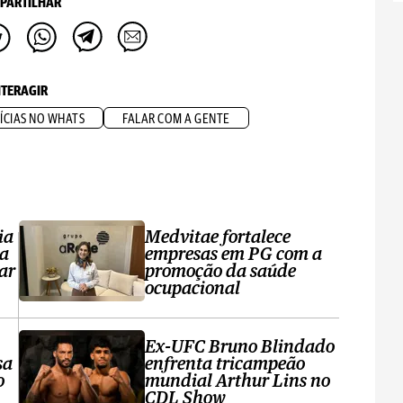
PARTILHAR
NTERAGIR
ÍCIAS NO WHATS
FALAR COM A GENTE
ia
Medvitae fortalece
ta
empresas em PG com a
ar
promoção da saúde
ocupacional
Ex-UFC Bruno Blindado
sa
enfrenta tricampeão
o
mundial Arthur Lins no
CDL Show