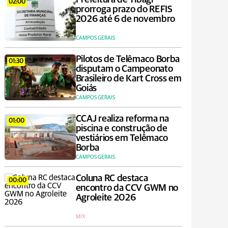
02:00
prorroga prazo do REFIS
2026 até 6 de novembro
CAMPOS GERAIS
Pilotos de Telêmaco Borba
01:30
disputam o Campeonato
Brasileiro de Kart Cross em
Goiás
CAMPOS GERAIS
CCAJ realiza reforma na
01:00
piscina e construção de
vestiários em Telêmaco
Borba
CAMPOS GERAIS
Coluna RC destaca
00:00
encontro da CCV GWM no
Agroleite 2026
MIX