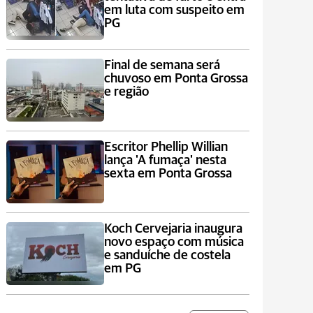
em luta com suspeito em
PG
Final de semana será
chuvoso em Ponta Grossa
e região
Escritor Phellip Willian
lança 'A fumaça' nesta
sexta em Ponta Grossa
Koch Cervejaria inaugura
novo espaço com música
e sanduíche de costela
em PG