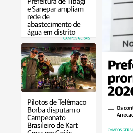
Prefeitura de Tibagi
e Sanepar ampliam
rede de
abastecimento de
água em distrito
CAMPOS GERAIS
Pref
pror
2026
Pilotos de Telêmaco
Os cont
Borba disputam o
Arrecad
Campeonato
Brasileiro de Kart
CAMPOS GERAI