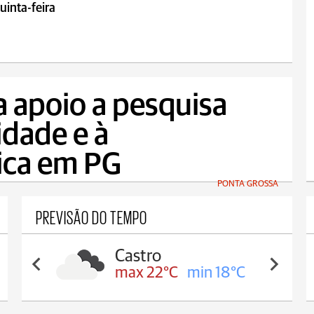
uinta-feira
a apoio a pesquisa
idade e à
ica em PG
PONTA GROSSA
PREVISÃO DO TEMPO
Carambeí
max 21°C
min 18°C