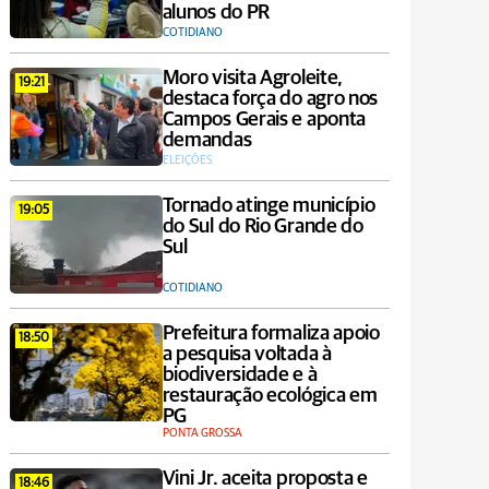
alunos do PR
COTIDIANO
Moro visita Agroleite,
19:21
destaca força do agro nos
Campos Gerais e aponta
demandas
ELEIÇÕES
Tornado atinge município
19:05
do Sul do Rio Grande do
Sul
COTIDIANO
Prefeitura formaliza apoio
18:50
a pesquisa voltada à
biodiversidade e à
restauração ecológica em
PG
PONTA GROSSA
Vini Jr. aceita proposta e
18:46