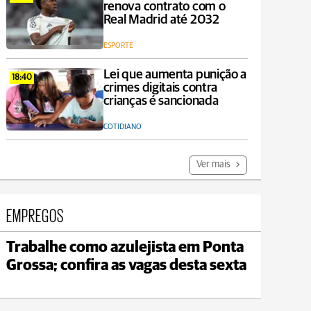
renova contrato com o
Real Madrid até 2032
ESPORTE
Lei que aumenta punição a
18:40
crimes digitais contra
crianças é sancionada
COTIDIANO
Ver mais
EMPREGOS
Trabalhe como azulejista em Ponta
Jaguariaíva
Grossa; confira as vagas desta sexta
max 22°C
min 19°C