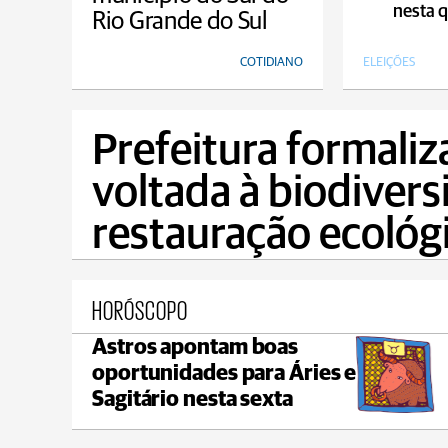
nesta q
Rio Grande do Sul
COTIDIANO
ELEIÇÕES
Prefeitura formaliz
voltada à biodivers
restauração ecológ
HORÓSCOPO
Astros apontam boas
Castro
oportunidades para Áries e
max 22°C
min 18°C
Sagitário nesta sexta