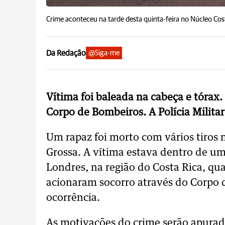
Crime aconteceu na tarde desta quinta-feira no Núcleo Cos
Da Redação
@Siga-me
Vítima foi baleada na cabeça e tórax
Corpo de Bombeiros. A Polícia Milita
Um rapaz foi morto com vários tiros n
Grossa. A vítima estava dentro de u
Londres, na região do Costa Rica, qu
acionaram socorro através do Corpo d
ocorrência.
As motivações do crime serão apurada