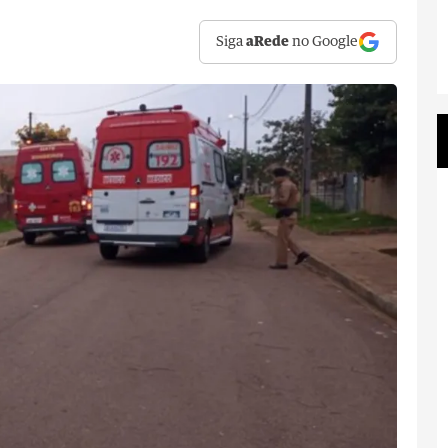
Siga
aRede
no Google