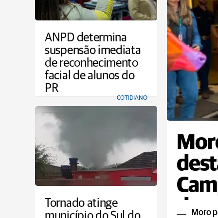
ANPD determina
suspensão imediata
de reconhecimento
facial de alunos do
PR
COTIDIANO
Moro
dest
Camp
dem
Tornado atinge
Moro p
município do Sul do