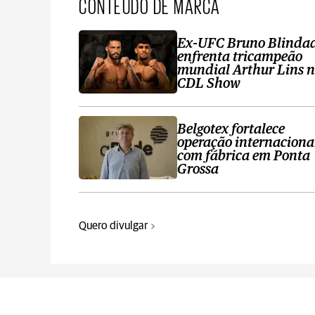
CONTEÚDO DE MARCA
Ex-UFC Bruno Blinda
enfrenta tricampeão
mundial Arthur Lins 
CDL Show
Belgotex fortalece
operação internaciona
com fábrica em Ponta
Grossa
Quero divulgar