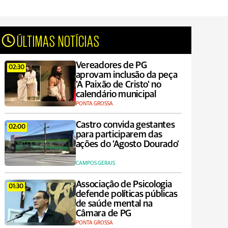
ÚLTIMAS NOTÍCIAS
Vereadores de PG
02:30
aprovam inclusão da peça
'A Paixão de Cristo' no
calendário municipal
PONTA GROSSA
Castro convida gestantes
02:00
para participarem das
ações do ‘Agosto Dourado’
CAMPOS GERAIS
Associação de Psicologia
01:30
defende políticas públicas
de saúde mental na
Câmara de PG
PONTA GROSSA