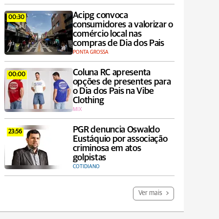
Acipg convoca
00:30
consumidores a valorizar o
comércio local nas
compras de Dia dos Pais
PONTA GROSSA
Coluna RC apresenta
00:00
opções de presentes para
o Dia dos Pais na Vibe
Clothing
MIX
PGR denuncia Oswaldo
23:56
Eustáquio por associação
criminosa em atos
golpistas
COTIDIANO
Ver mais