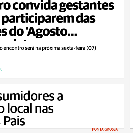
ro convida gestantes
 participarem das
s do ‘Agosto
rado’
o encontro será na próxima sexta-feira (07)
S
sumidores a
o local nas
 Pais
PONTA GROSSA