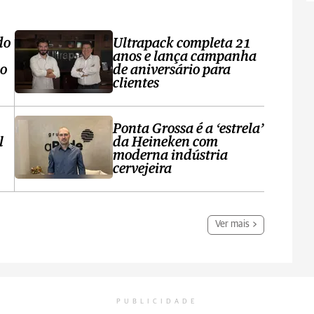
do
Ultrapack completa 21
anos e lança campanha
no
de aniversário para
clientes
Ponta Grossa é a ‘estrela’
l
da Heineken com
moderna indústria
cervejeira
Ver mais
PUBLICIDADE