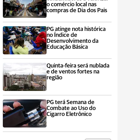
o comércio local nas
compras de Dia dos Pais
PG atinge nota histórica
no Índice de
Desenvolvimento da
Educação Básica
Quinta-feira será nublada
e de ventos fortes na
região
PG terá Semana de
Combate ao Uso do
Cigarro Eletrônico