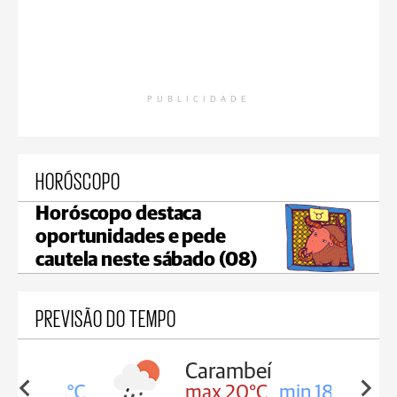
PUBLICIDADE
HORÓSCOPO
Horóscopo destaca
oportunidades e pede
cautela neste sábado (08)
PREVISÃO DO TEMPO
Carambeí
in 18°C
max 20°C
min 18°C