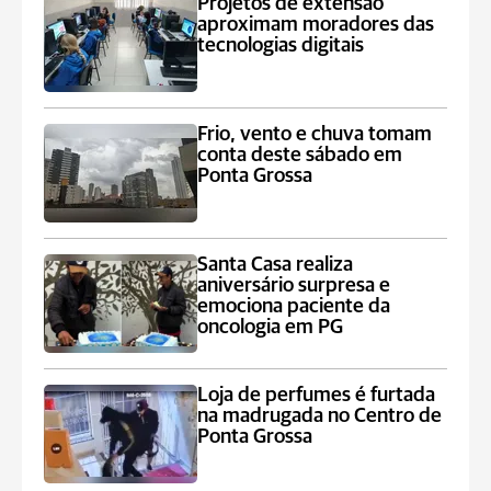
Projetos de extensão
aproximam moradores das
tecnologias digitais
Frio, vento e chuva tomam
conta deste sábado em
Ponta Grossa
Santa Casa realiza
aniversário surpresa e
emociona paciente da
oncologia em PG
Loja de perfumes é furtada
na madrugada no Centro de
Ponta Grossa