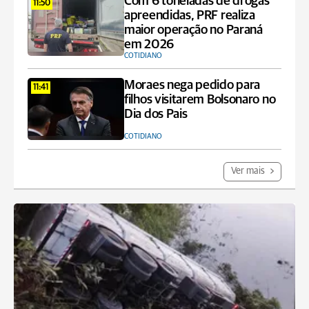
Com 6 toneladas de drogas
11:50
apreendidas, PRF realiza
maior operação no Paraná
em 2026
COTIDIANO
Moraes nega pedido para
11:41
filhos visitarem Bolsonaro no
Dia dos Pais
COTIDIANO
Ver mais