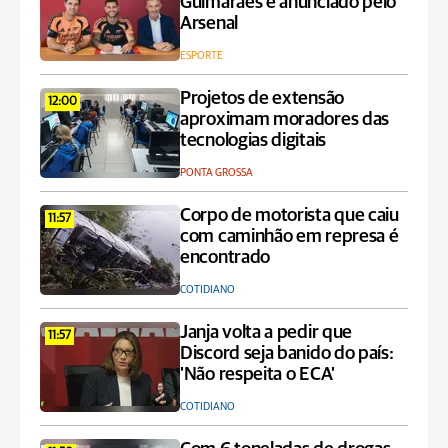
Guimarães é anunciado pelo
Arsenal
ESPORTE
Projetos de extensão
12:00
aproximam moradores das
tecnologias digitais
PONTA GROSSA
Corpo de motorista que caiu
11:57
com caminhão em represa é
encontrado
COTIDIANO
Janja volta a pedir que
11:57
Discord seja banido do país:
'Não respeita o ECA'
COTIDIANO