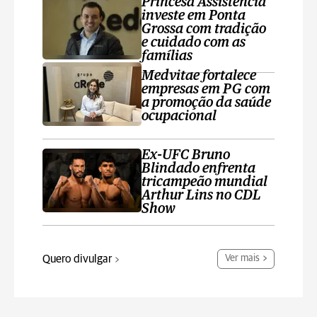
Princesa Assistência
investe em Ponta
Grossa com tradição
e cuidado com as
famílias
Medvitae fortalece
empresas em PG com
a promoção da saúde
ocupacional
Ex-UFC Bruno
Blindado enfrenta
tricampeão mundial
Arthur Lins no CDL
Show
Quero divulgar
Ver mais