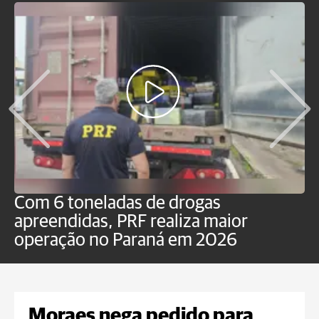
Com 6 toneladas de drogas
F
apreendidas, PRF realiza maior
p
operação no Paraná em 2026
Moraes nega pedido para