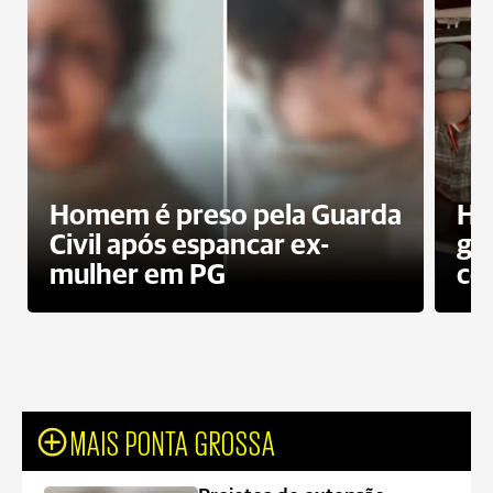
Homem é preso pela Guarda
Ho
Civil após espancar ex-
gr
mulher em PG
co
MAIS PONTA GROSSA