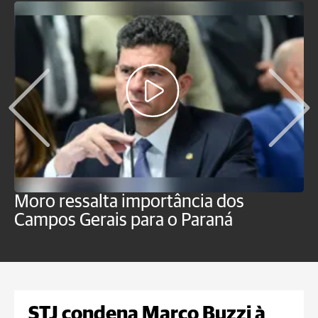
Moro ressalta importância dos
E
Campos Gerais para o Paraná
m
STJ condena Marco Buzzi à