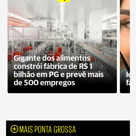
Gigante dos alimentos
constrói fábrica de RS 1
bilhão em PG e prevê mais
Id
de 500 empregos
fa
MAIS PONTA GROSSA