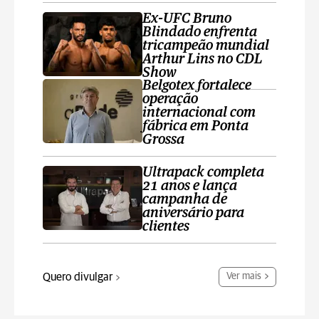
Ex-UFC Bruno
Blindado enfrenta
tricampeão mundial
Arthur Lins no CDL
Show
Belgotex fortalece
operação
internacional com
fábrica em Ponta
Grossa
Ultrapack completa
21 anos e lança
campanha de
aniversário para
clientes
Quero divulgar
Ver mais