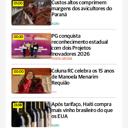
Custos altos comprimem
01:00
margens dos avicultores do
Paraná
AGRO
PG conquista
00:30
reconhecimento estadual
com dois Projetos
Inovadores 2026
PONTA GROSSA
Coluna RC celebra os 15 anos
00:00
de Manoela Menarim
Requião
MIX
Após tarifaço, Haiti compra
23:58
mais vinho brasileiro do que
os EUA
AGRO