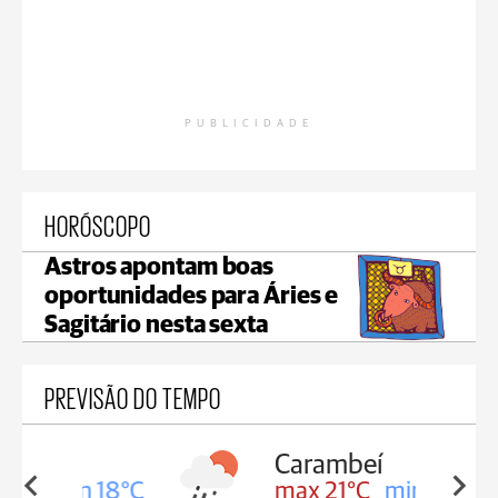
PUBLICIDADE
HORÓSCOPO
Astros apontam boas
oportunidades para Áries e
Sagitário nesta sexta
PREVISÃO DO TEMPO
Carambeí
in 18°C
max 21°C
min 18°C