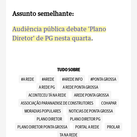
Assunto semelhante:
Audiência pública debate 'Plano
Diretor' de PG nesta quarta
.
TUDO SOBRE
#A REDE
#AREDE
#AREDE INFO
#PONTA GROSSA
A REDE PG
A REDE PONTA GROSSA
ACONTECEU TÁ NA REDE
AREDE PONTA GROSSA
ASSOCIAÇÃO PARANAENSE DE CONSTRUTORES
COHAPAR
MORADIAS POPULARES
NOTICIAS DE PONTA GROSSA
PLANO DIRETOR
PLANO DIRETOR PG
PLANO DIRETOR PONTA GROSSA
PORTAL A REDE
PROLAR
TA NA REDE