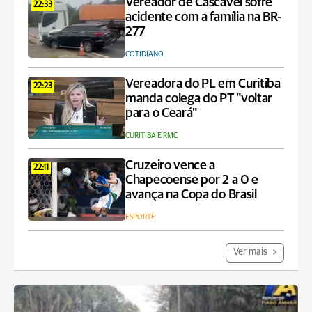
Vereador de Cascavel sofre
22:33
acidente com a família na BR-
277
COTIDIANO
Vereadora do PL em Curitiba
22:23
manda colega do PT "voltar
para o Ceará"
CURITIBA E RMC
Cruzeiro vence a
22:11
Chapecoense por 2 a 0 e
avança na Copa do Brasil
ESPORTE
Ver mais