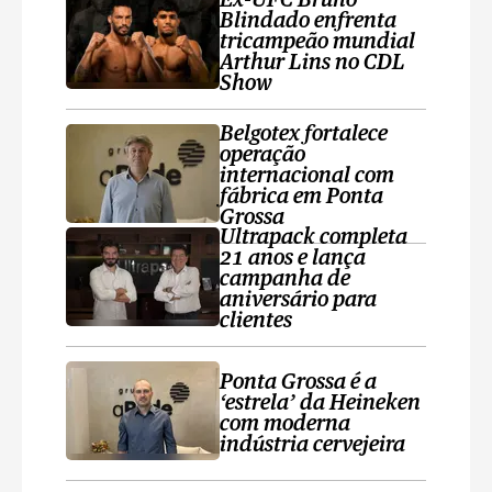
Ex-UFC Bruno
Blindado enfrenta
tricampeão mundial
Arthur Lins no CDL
Show
Belgotex fortalece
operação
internacional com
fábrica em Ponta
Grossa
Ultrapack completa
21 anos e lança
campanha de
aniversário para
clientes
Ponta Grossa é a
‘estrela’ da Heineken
com moderna
indústria cervejeira