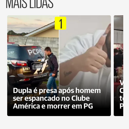
MAIS LIDAS
1
Ví
Dupla é presa após homem
Cl
ser espancado no Clube
te
América e morrer em PG
PG