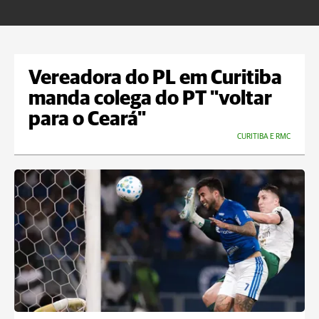
U
Vereadora do PL em Curitiba
manda colega do PT "voltar
para o Ceará"
CURITIBA E RMC