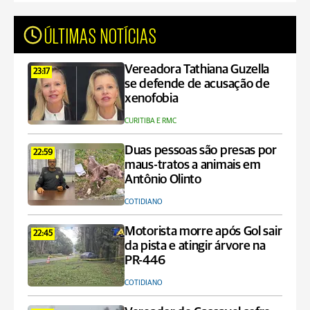
ÚLTIMAS NOTÍCIAS
Vereadora Tathiana Guzella
23:17
se defende de acusação de
xenofobia
CURITIBA E RMC
Duas pessoas são presas por
22:59
maus-tratos a animais em
Antônio Olinto
COTIDIANO
Motorista morre após Gol sair
22:45
da pista e atingir árvore na
PR-446
COTIDIANO