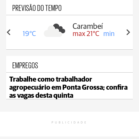
PREVISÃO DO TEMPO
Carambeí
in 19°C
max 21°C
min 18°C
EMPREGOS
Trabalhe como trabalhador
agropecuário em Ponta Grossa; confira
as vagas desta quinta
PUBLICIDADE