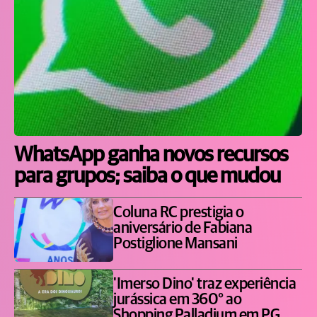
WhatsApp ganha novos recursos
para grupos; saiba o que mudou
Coluna RC prestigia o
aniversário de Fabiana
Postiglione Mansani
'Imerso Dino' traz experiência
jurássica em 360° ao
Shopping Palladium em PG