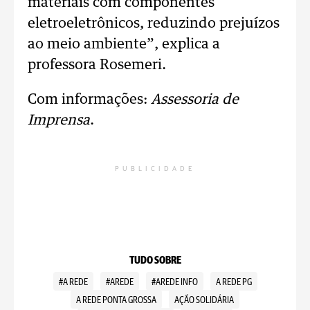
materiais com componentes
eletroeletrônicos, reduzindo prejuízos
ao meio ambiente”, explica a
professora Rosemeri.
Com informações:
Assessoria de
Imprensa
.
PUBLICIDADE
TUDO SOBRE
#A REDE
#AREDE
#AREDE INFO
A REDE PG
A REDE PONTA GROSSA
AÇÃO SOLIDÁRIA