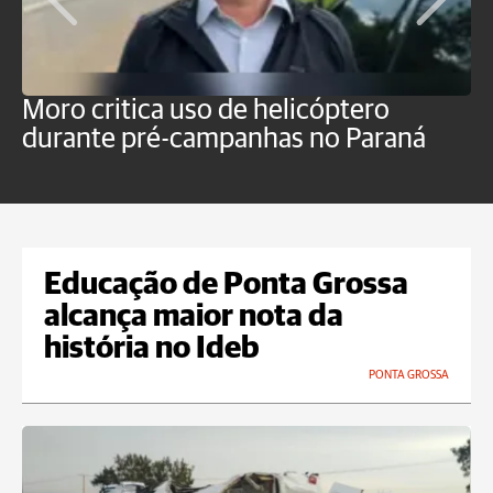
Moro critica uso de helicóptero
M
durante pré-campanhas no Paraná
s
d
Educação de Ponta Grossa
alcança maior nota da
história no Ideb
PONTA GROSSA