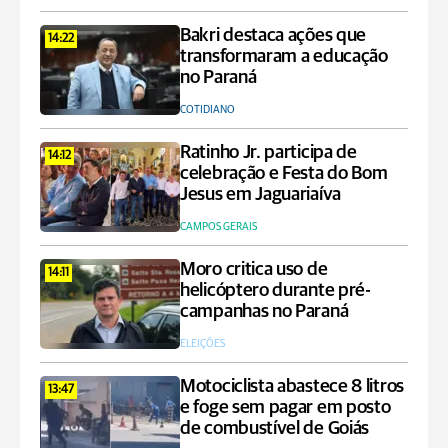
Bakri destaca ações que
14:22
transformaram a educação
no Paraná
COTIDIANO
Ratinho Jr. participa de
14:12
celebração e Festa do Bom
Jesus em Jaguariaíva
CAMPOS GERAIS
Moro critica uso de
14:11
helicóptero durante pré-
campanhas no Paraná
ELEIÇÕES
Motociclista abastece 8 litros
13:47
e foge sem pagar em posto
de combustível de Goiás