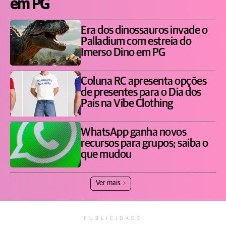
em PG
Era dos dinossauros invade o
Palladium com estreia do
Imerso Dino em PG
Coluna RC apresenta opções
de presentes para o Dia dos
Pais na Vibe Clothing
WhatsApp ganha novos
recursos para grupos; saiba o
que mudou
Ver mais
PUBLICIDADE