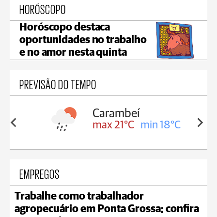
HORÓSCOPO
Horóscopo destaca
oportunidades no trabalho
e no amor nesta quinta
PREVISÃO DO TEMPO
Carambeí
in 18°C
max 21°C
min 18°C
EMPREGOS
Trabalhe como trabalhador
agropecuário em Ponta Grossa; confira