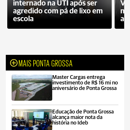
internado na UTI após ser
Ví
agredido com pá de lixo em
mo
escola
a 
MAIS PONTA GROSSA
Master Cargas entrega
investimento de R$ 16 mi no
aniversário de Ponta Grossa
Educação de Ponta Grossa
alcança maior nota da
história no Ideb