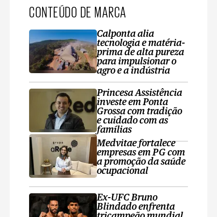
CONTEÚDO DE MARCA
Calponta alia
tecnologia e matéria-
prima de alta pureza
para impulsionar o
agro e a indústria
Princesa Assistência
investe em Ponta
Grossa com tradição
e cuidado com as
famílias
Medvitae fortalece
empresas em PG com
a promoção da saúde
ocupacional
Ex-UFC Bruno
Blindado enfrenta
tricampeão mundial