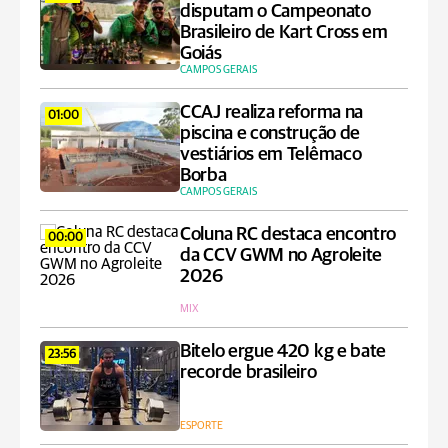
disputam o Campeonato
Brasileiro de Kart Cross em
Goiás
CAMPOS GERAIS
CCAJ realiza reforma na
01:00
piscina e construção de
vestiários em Telêmaco
Borba
CAMPOS GERAIS
Coluna RC destaca encontro
00:00
da CCV GWM no Agroleite
2026
MIX
Bitelo ergue 420 kg e bate
23:56
recorde brasileiro
ESPORTE