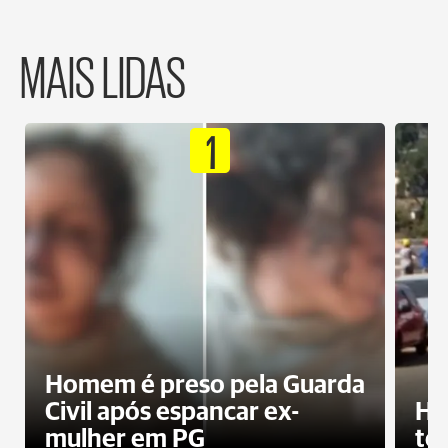
MAIS LIDAS
1
Homem é preso pela Guarda
Civil após espancar ex-
Ho
mulher em PG
te