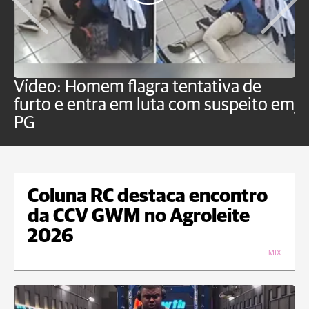
Vídeo: Homem flagra tentativa de
B
furto e entra em luta com suspeito em
j
PG
Coluna RC destaca encontro
da CCV GWM no Agroleite
2026
MIX