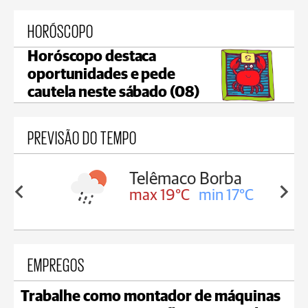
HORÓSCOPO
Horóscopo destaca
oportunidades e pede
cautela neste sábado (08)
PREVISÃO DO TEMPO
êmaco Borba
Reserva
 19°C
min 17°C
max 16°C
min 16°C
EMPREGOS
Trabalhe como montador de máquinas