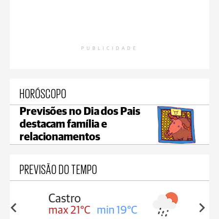
PUBLICIDADE
HORÓSCOPO
Previsões no Dia dos Pais
destacam família e
relacionamentos
PREVISÃO DO TEMPO
Carambeí
in 19°C
max 20°C
min 19°C