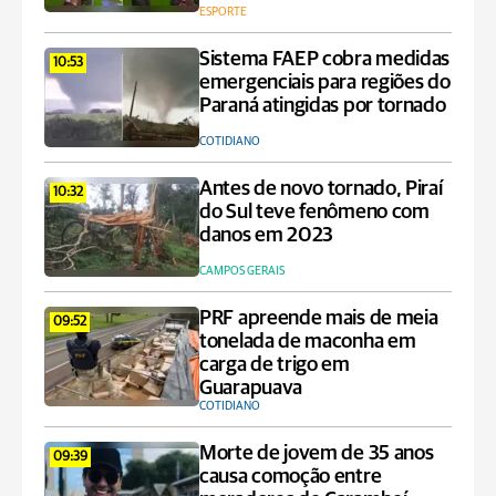
ESPORTE
Sistema FAEP cobra medidas
10:53
emergenciais para regiões do
Paraná atingidas por tornado
COTIDIANO
Antes de novo tornado, Piraí
10:32
do Sul teve fenômeno com
danos em 2023
CAMPOS GERAIS
PRF apreende mais de meia
09:52
tonelada de maconha em
carga de trigo em
Guarapuava
COTIDIANO
Morte de jovem de 35 anos
09:39
causa comoção entre