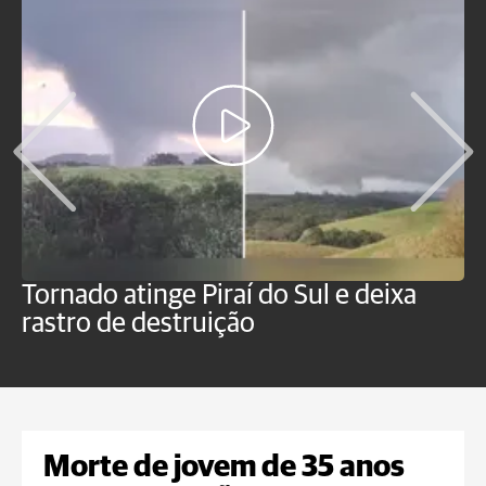
Tornado atinge Piraí do Sul e deixa
H
rastro de destruição
C
m
Morte de jovem de 35 anos