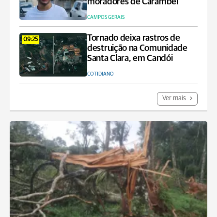
moradores de Carambeí
CAMPOS GERAIS
Tornado deixa rastros de
09:25
destruição na Comunidade
Santa Clara, em Candói
COTIDIANO
Ver mais