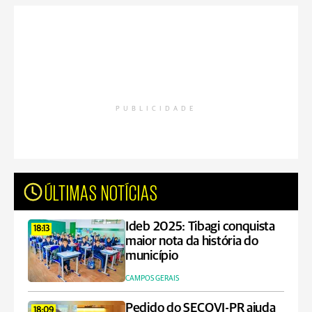
PUBLICIDADE
ÚLTIMAS NOTÍCIAS
Ideb 2025: Tibagi conquista
18:13
maior nota da história do
município
CAMPOS GERAIS
Pedido do SECOVI-PR ajuda
18:09