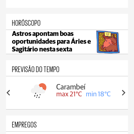
HORÓSCOPO
Astros apontam boas
oportunidades para Áries e
Sagitário nesta sexta
PREVISÃO DO TEMPO
Carambeí
in 18°C
max 21°C
min 18°C
EMPREGOS