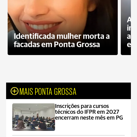
Al
in
Identificada mulher morta a
ag
facadas em Ponta Grossa
es
MAIS PONTA GROSSA
Inscrições para cursos
técnicos do IFPR em 2027
encerram neste mês em PG