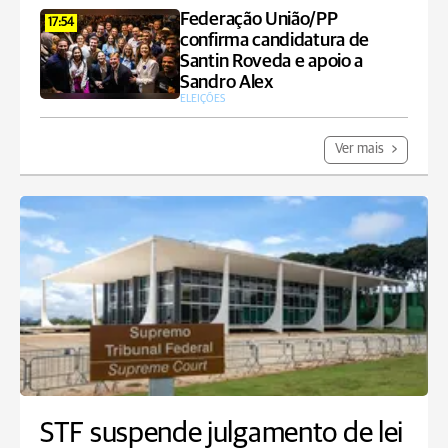
Federação União/PP
17:54
confirma candidatura de
Santin Roveda e apoio a
Sandro Alex
ELEIÇÕES
Ver mais
STF suspende julgamento de lei