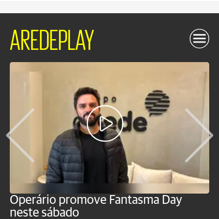
AREDEPLAY
Operário promove Fantasma Day
R
neste sábado
c