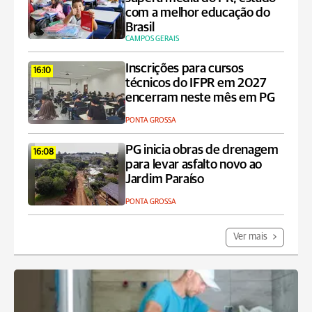
com a melhor educação do
Brasil
CAMPOS GERAIS
Inscrições para cursos
16:10
técnicos do IFPR em 2027
encerram neste mês em PG
PONTA GROSSA
PG inicia obras de drenagem
16:08
para levar asfalto novo ao
Jardim Paraíso
PONTA GROSSA
Ver mais