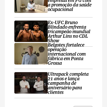
empresas em PG com
a promoção da saúde
ocupacional
Ex-UFC Bruno
Blindado enfrenta
tricampeão mundial
Arthur Lins no CDL
Show
Belgotex fortalece
operação
internacional com
fábrica em Ponta
Grossa
Ultrapack completa
21 anos e lança
campanha de
aniversário para
clientes