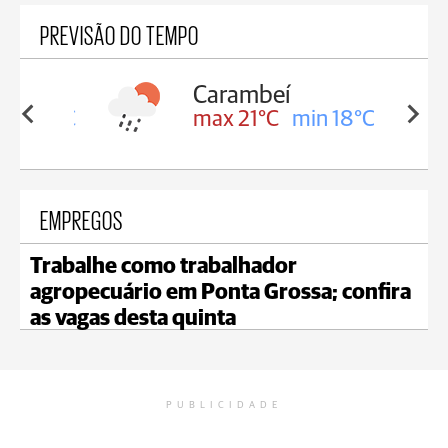
PREVISÃO DO TEMPO
Carambeí
in 18°C
max 21°C
min 18°C
EMPREGOS
Trabalhe como trabalhador
agropecuário em Ponta Grossa; confira
as vagas desta quinta
PUBLICIDADE