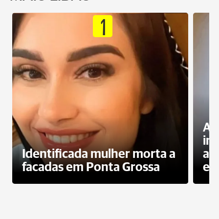
1
Al
in
Identificada mulher morta a
ag
facadas em Ponta Grossa
es