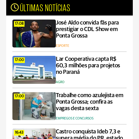
ÚLTIMAS NOTÍCIAS
José Aldo convida fãs para
17:08
prestigiar o CDL Show em
Ponta Grossa
ESPORTE
Lar Cooperativa capta R$
17:00
60,3 milhões para projetos
no Paraná
AGRO
Trabalhe como azulejista em
17:00
Ponta Grossa; confira as
vagas desta sexta
EMPREGOS E CONCURSOS
Castro conquista Ideb 7,3 e
16:43
supera média do PR, estado