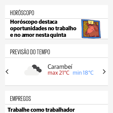
HORÓSCOPO
Horóscopo destaca
oportunidades no trabalho
e no amor nesta quinta
PREVISÃO DO TEMPO
Carambeí
in 19°C
max 21°C
min 18°C
EMPREGOS
Trabalhe como trabalhador