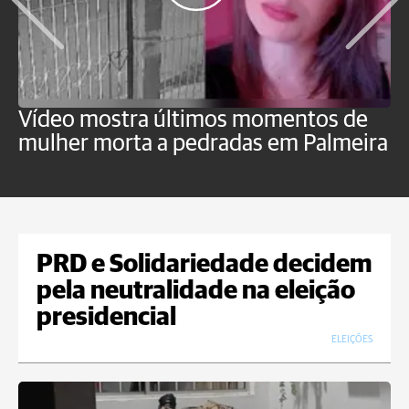
Vídeo mostra últimos momentos de
"
mulher morta a pedradas em Palmeira
c
U
PRD e Solidariedade decidem
pela neutralidade na eleição
presidencial
ELEIÇÕES