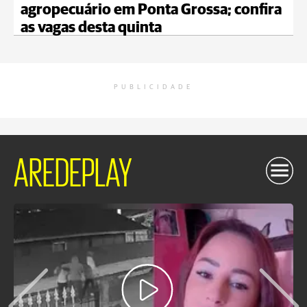
agropecuário em Ponta Grossa; confira
as vagas desta quinta
PUBLICIDADE
AREDEPLAY