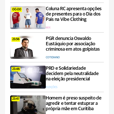
Coluna RC apresenta opções
00:00
de presentes para o Dia dos
Pais na Vibe Clothing
MIX
PGR denuncia Oswaldo
23:56
Eustáquio por associação
criminosa em atos golpistas
COTIDIANO
PRD e Solidariedade
23:46
decidem pela neutralidade
na eleição presidencial
ELEIÇÕES
Homem é preso suspeito de
23:41
agredir e tentar estuprar a
própria mãe em Curitiba