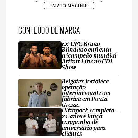
FALAR COM A GENTE
CONTEÚDO DE MARCA
Ex-UFC Bruno
Blindado enfrenta
tricampeão mundial
Arthur Lins no CDL
Show
Belgotex fortalece
operação
internacional com
fábrica em Ponta
Grossa
Ultrapack completa
21 anos e lança
campanha de
aniversário para
clientes