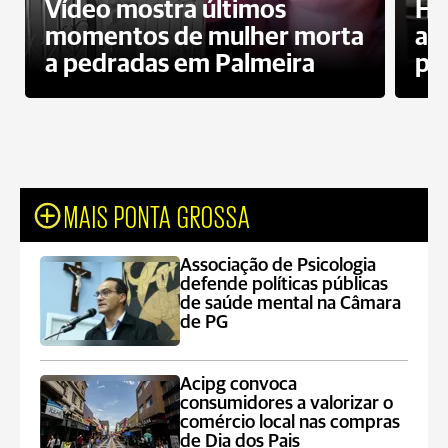
Vídeo mostra últimos
Ho
momentos de mulher morta
ag
a pedradas em Palmeira
pr
MAIS PONTA GROSSA
Associação de Psicologia
defende políticas públicas
de saúde mental na Câmara
de PG
Acipg convoca
consumidores a valorizar o
comércio local nas compras
de Dia dos Pais