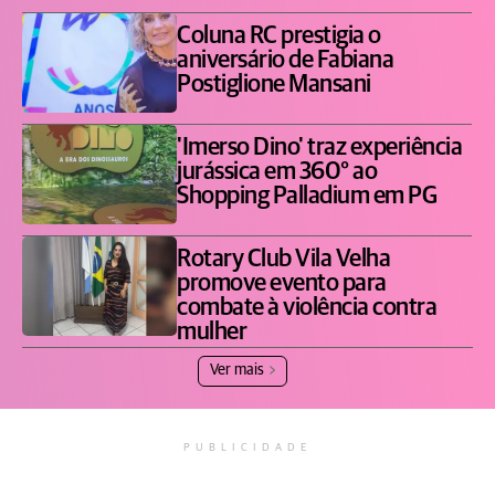
Coluna RC prestigia o
aniversário de Fabiana
Postiglione Mansani
'Imerso Dino' traz experiência
jurássica em 360° ao
Shopping Palladium em PG
Rotary Club Vila Velha
promove evento para
combate à violência contra
mulher
Ver mais
PUBLICIDADE