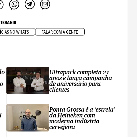
NTERAGIR
ÍCIAS NO WHATS
FALAR COM A GENTE
do
Ultrapack completa 21
anos e lança campanha
no
de aniversário para
clientes
Ponta Grossa é a ‘estrela’
l
da Heineken com
moderna indústria
cervejeira