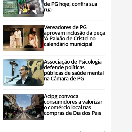
de PG hoje; confira sua
rua
Vereadores de PG
aprovam inclusão da peça
'A Paixão de Cristo' no
calendário municipal
Associação de Psicologia
defende políticas
públicas de saúde mental
na Câmara de PG
Acipg convoca
consumidores a valorizar
o comércio local nas
compras de Dia dos Pais