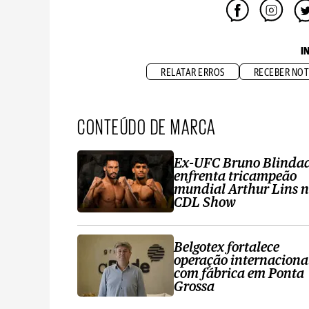
I
RELATAR ERROS
RECEBER NOT
CONTEÚDO DE MARCA
Ex-UFC Bruno Blinda
enfrenta tricampeão
mundial Arthur Lins 
CDL Show
Belgotex fortalece
operação internaciona
com fábrica em Ponta
Grossa