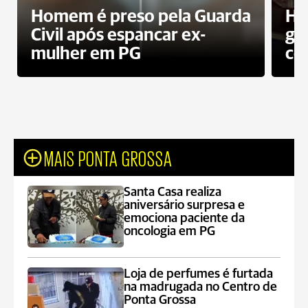
Homem é preso pela Guarda
Ho
Civil após espancar ex-
gr
mulher em PG
co
MAIS PONTA GROSSA
Santa Casa realiza
aniversário surpresa e
emociona paciente da
oncologia em PG
Loja de perfumes é furtada
na madrugada no Centro de
Ponta Grossa