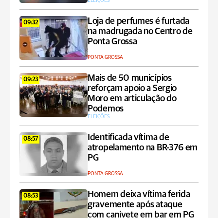
ELEIÇÕES
Loja de perfumes é furtada
09:32
na madrugada no Centro de
Ponta Grossa
PONTA GROSSA
Mais de 50 municípios
09:23
reforçam apoio a Sergio
Moro em articulação do
Podemos
ELEIÇÕES
Identificada vítima de
08:57
atropelamento na BR-376 em
PG
PONTA GROSSA
Homem deixa vítima ferida
08:53
gravemente após ataque
com canivete em bar em PG