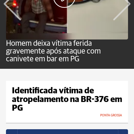
Homem deixa vítima ferida
H
gravemente após ataque com
e
canivete em bar em PG
Identificada vítima de
atropelamento na BR-376 em
PG
PONTA GROSSA