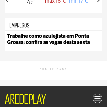
in 18°C
max 18°C
min 17°C
EMPREGOS
Trabalhe como azulejista em Ponta
Grossa; confira as vagas desta sexta
PUBLICIDADE
AREDEPLAY