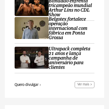
Blindado enfrenta
tricampeão mundial
Arthur Lins no CDL
Show
Belgotex fortalece
operação
internacional com
fábrica em Ponta
Grossa
Ultrapack completa
21 anos e lança
campanha de
aniversário para
clientes
Quero divulgar
Ver mais