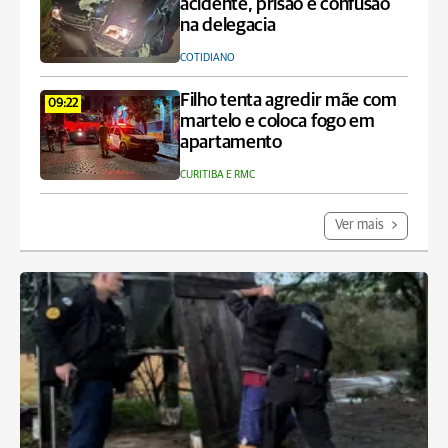
acidente, prisão e confusão
na delegacia
COTIDIANO
Filho tenta agredir mãe com
09:22
martelo e coloca fogo em
apartamento
CURITIBA E RMC
Ver mais