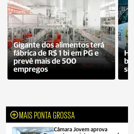
Gigante dos alimentos terá
fábrica de R$ 1 bi em PG e
Ho
prevê mais de 500
bo
empregos
su
MAIS PONTA GROSSA
Câmara Jovem aprova