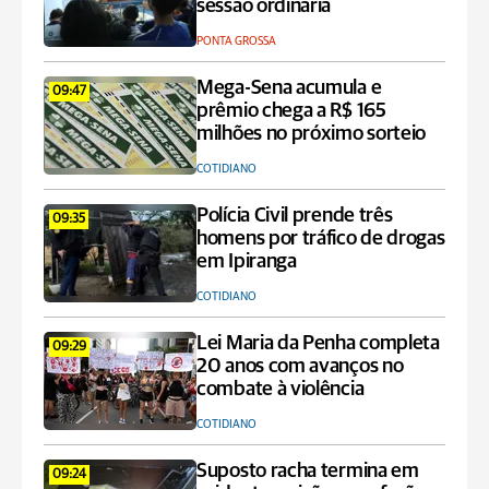
sessão ordinária
PONTA GROSSA
Mega-Sena acumula e
09:47
prêmio chega a R$ 165
milhões no próximo sorteio
COTIDIANO
Polícia Civil prende três
09:35
homens por tráfico de drogas
em Ipiranga
COTIDIANO
Lei Maria da Penha completa
09:29
20 anos com avanços no
combate à violência
COTIDIANO
Suposto racha termina em
09:24