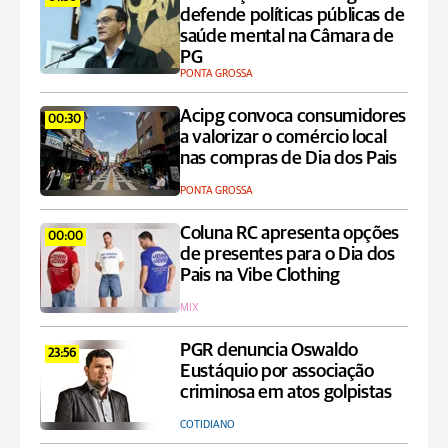
defende políticas públicas de
saúde mental na Câmara de
PG
PONTA GROSSA
Acipg convoca consumidores
00:30
a valorizar o comércio local
nas compras de Dia dos Pais
PONTA GROSSA
Coluna RC apresenta opções
00:00
de presentes para o Dia dos
Pais na Vibe Clothing
MIX
PGR denuncia Oswaldo
23:56
Eustáquio por associação
criminosa em atos golpistas
COTIDIANO