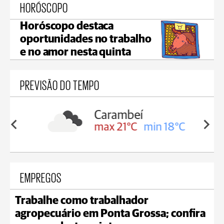
HORÓSCOPO
Horóscopo destaca
oportunidades no trabalho
e no amor nesta quinta
PREVISÃO DO TEMPO
Carambeí
in 19°C
max 21°C
min 18°C
EMPREGOS
Trabalhe como trabalhador
agropecuário em Ponta Grossa; confira