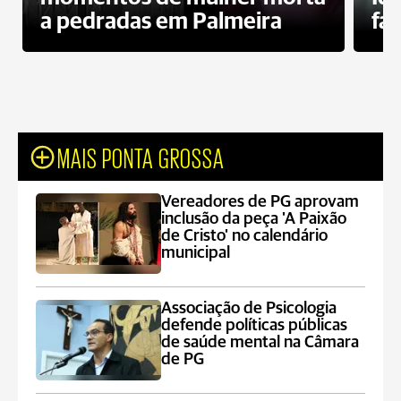
a pedradas em Palmeira
fa
MAIS PONTA GROSSA
Vereadores de PG aprovam
inclusão da peça 'A Paixão
de Cristo' no calendário
municipal
Associação de Psicologia
defende políticas públicas
de saúde mental na Câmara
de PG