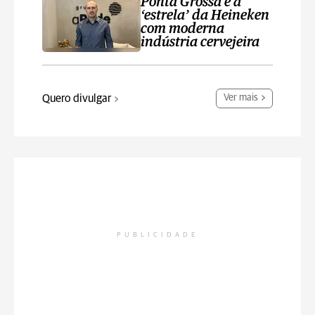
Ponta Grossa é a
‘estrela’ da Heineken
com moderna
indústria cervejeira
Quero divulgar
Ver mais
PUBLICIDADE