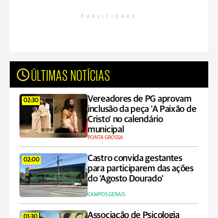
PUBLICIDADE
ÚLTIMAS NOTÍCIAS
Vereadores de PG aprovam
02:30
inclusão da peça 'A Paixão de
Cristo' no calendário
municipal
PONTA GROSSA
Castro convida gestantes
02:00
para participarem das ações
do ‘Agosto Dourado’
CAMPOS GERAIS
Associação de Psicologia
01:30