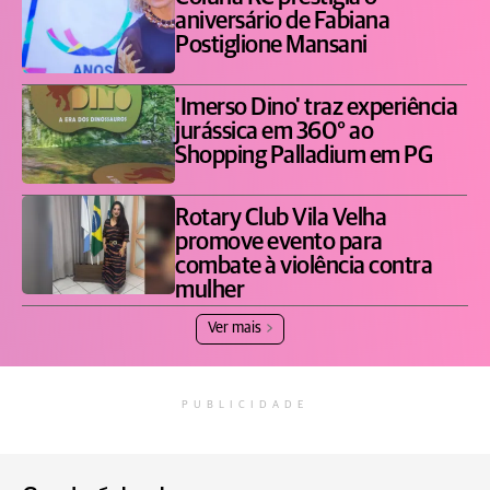
aniversário de Fabiana
Postiglione Mansani
'Imerso Dino' traz experiência
jurássica em 360° ao
Shopping Palladium em PG
Rotary Club Vila Velha
promove evento para
combate à violência contra
mulher
Ver mais
PUBLICIDADE