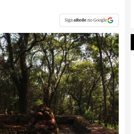
Siga
aRede
no Google