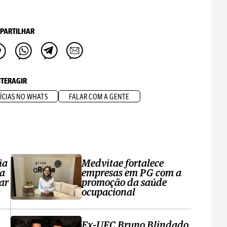
PARTILHAR
NTERAGIR
ÍCIAS NO WHATS
FALAR COM A GENTE
ia
Medvitae fortalece
ta
empresas em PG com a
ar
promoção da saúde
ocupacional
Ex-UFC Bruno Blindado