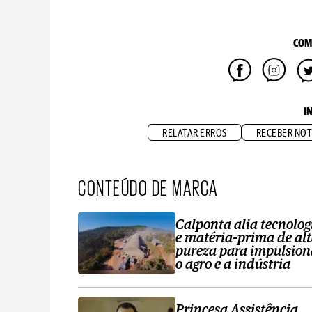
COM
I
RELATAR ERROS
RECEBER NOT
CONTEÚDO DE MARCA
Calponta alia tecnolog
e matéria-prima de al
pureza para impulsion
o agro e a indústria
Princesa Assistência