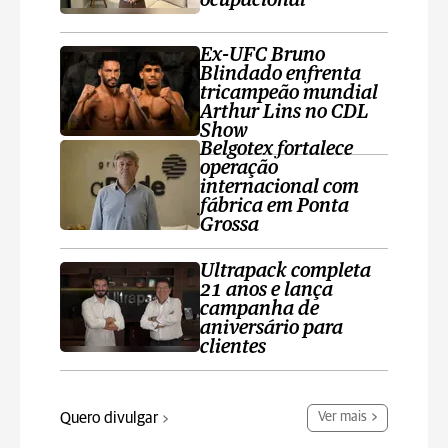
ocupacional
Ex-UFC Bruno
Blindado enfrenta
tricampeão mundial
Arthur Lins no CDL
Show
Belgotex fortalece
operação
internacional com
fábrica em Ponta
Grossa
Ultrapack completa
21 anos e lança
campanha de
aniversário para
clientes
Quero divulgar
Ver mais