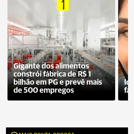
1
Gigante dos alimentos
constrói fábrica de RS 1
bilhão em PG e prevê mais
Id
de 500 empregos
fa