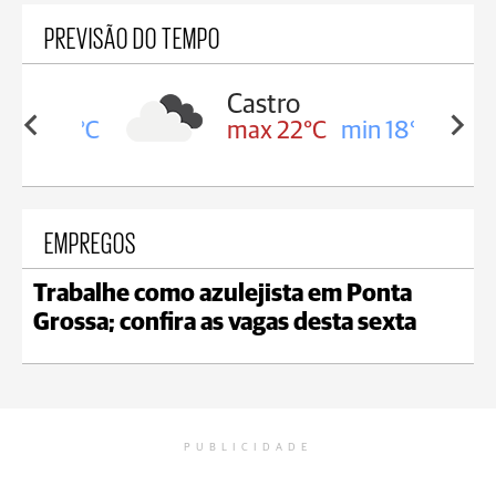
PREVISÃO DO TEMPO
sa
Castro
in 18°C
max 22°C
min 18°C
EMPREGOS
Trabalhe como azulejista em Ponta
Grossa; confira as vagas desta sexta
PUBLICIDADE