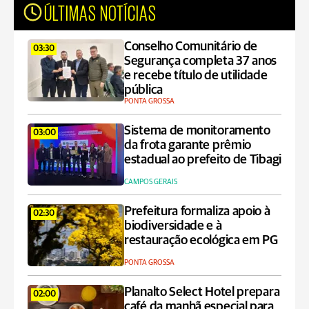
ÚLTIMAS NOTÍCIAS
Conselho Comunitário de
03:30
Segurança completa 37 anos
e recebe título de utilidade
pública
PONTA GROSSA
Sistema de monitoramento
03:00
da frota garante prêmio
estadual ao prefeito de Tibagi
CAMPOS GERAIS
Prefeitura formaliza apoio à
02:30
biodiversidade e à
restauração ecológica em PG
PONTA GROSSA
Planalto Select Hotel prepara
02:00
café da manhã especial para