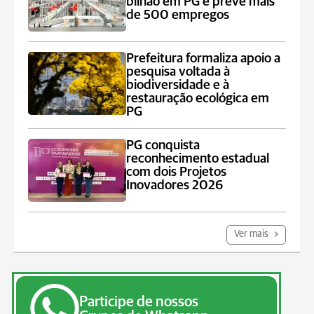
bilhão em PG e prevê mais
de 500 empregos
Prefeitura formaliza apoio a
pesquisa voltada à
biodiversidade e à
restauração ecológica em
PG
PG conquista
reconhecimento estadual
com dois Projetos
Inovadores 2026
Ver mais
Participe de nossos