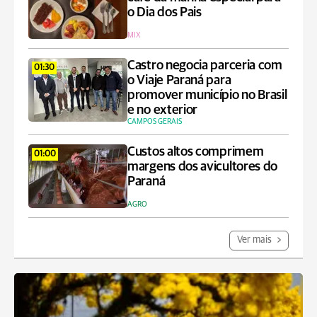
o Dia dos Pais
MIX
Castro negocia parceria com
01:30
o Viaje Paraná para
promover município no Brasil
e no exterior
CAMPOS GERAIS
Custos altos comprimem
01:00
margens dos avicultores do
Paraná
AGRO
Ver mais