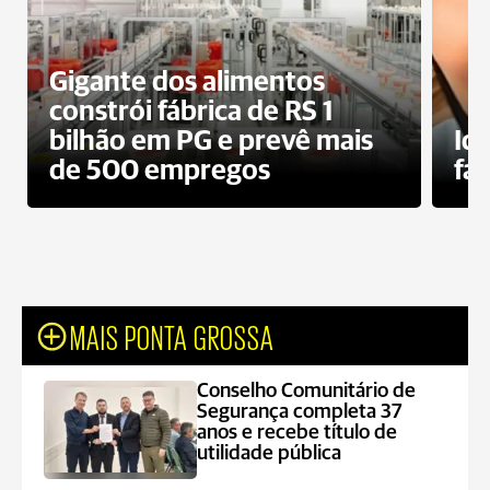
Gigante dos alimentos
constrói fábrica de RS 1
bilhão em PG e prevê mais
Id
de 500 empregos
fa
MAIS PONTA GROSSA
Conselho Comunitário de
Segurança completa 37
anos e recebe título de
utilidade pública