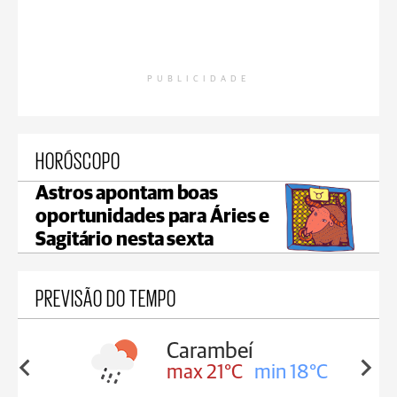
PUBLICIDADE
HORÓSCOPO
Astros apontam boas
oportunidades para Áries e
Sagitário nesta sexta
PREVISÃO DO TEMPO
Carambeí
in 18°C
max 21°C
min 18°C