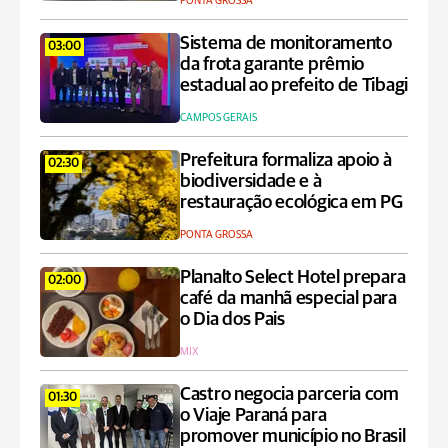
PONTA GROSSA
Sistema de monitoramento
03:00
da frota garante prêmio
estadual ao prefeito de Tibagi
CAMPOS GERAIS
Prefeitura formaliza apoio à
02:30
biodiversidade e à
restauração ecológica em PG
PONTA GROSSA
Planalto Select Hotel prepara
02:00
café da manhã especial para
o Dia dos Pais
MIX
Castro negocia parceria com
01:30
o Viaje Paraná para
promover município no Brasil