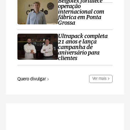
Belgotex fortalece
operação
internacional com
fábrica em Ponta
Grossa
Ultrapack completa
21 anos e lança
campanha de
aniversário para
clientes
Quero divulgar
Ver mais