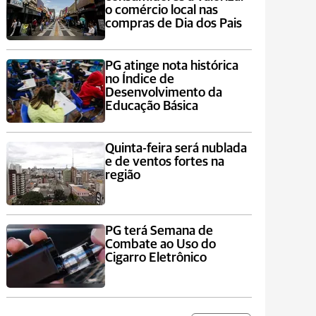
o comércio local nas
compras de Dia dos Pais
PG atinge nota histórica
no Índice de
Desenvolvimento da
Educação Básica
Quinta-feira será nublada
e de ventos fortes na
região
PG terá Semana de
Combate ao Uso do
Cigarro Eletrônico