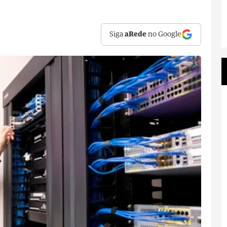
Siga
aRede
no Google