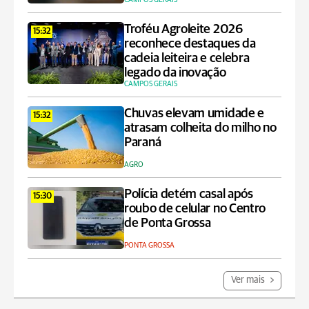
Troféu Agroleite 2026
15:32
reconhece destaques da
cadeia leiteira e celebra
legado da inovação
CAMPOS GERAIS
Chuvas elevam umidade e
15:32
atrasam colheita do milho no
Paraná
AGRO
Polícia detém casal após
15:30
roubo de celular no Centro
de Ponta Grossa
PONTA GROSSA
Ver mais