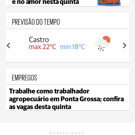
e no amor nesta quinta
PREVISÃO DO TEMPO
Carambeí
in 18°C
max 21°C
min 18°C
EMPREGOS
Trabalhe como trabalhador
agropecuário em Ponta Grossa; confira
as vagas desta quinta
PUBLICIDADE