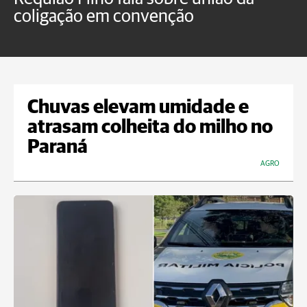
coligação em convenção
E
Chuvas elevam umidade e
atrasam colheita do milho no
Paraná
AGRO