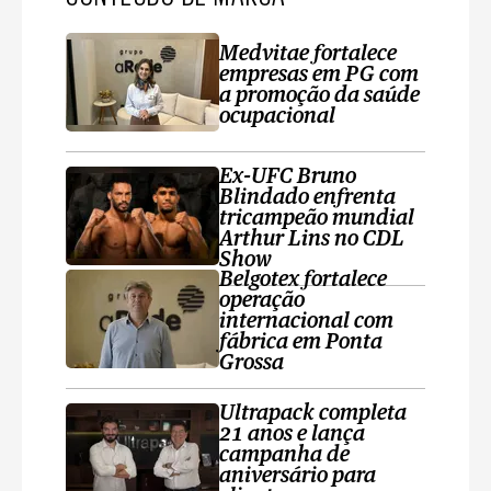
Medvitae fortalece
empresas em PG com
a promoção da saúde
ocupacional
Ex-UFC Bruno
Blindado enfrenta
tricampeão mundial
Arthur Lins no CDL
Show
Belgotex fortalece
operação
internacional com
fábrica em Ponta
Grossa
Ultrapack completa
21 anos e lança
campanha de
aniversário para