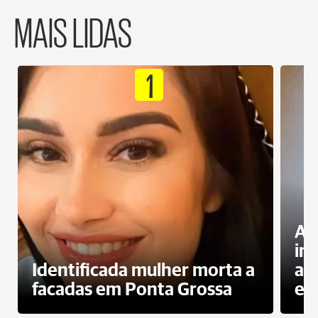
MAIS LIDAS
1
Al
in
Identificada mulher morta a
ag
facadas em Ponta Grossa
es