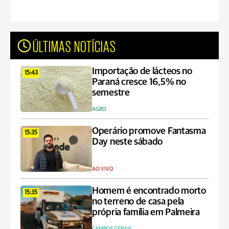
ÚLTIMAS NOTÍCIAS
Importação de lácteos no
15:43
Paraná cresce 16,5% no
semestre
AGRO
Operário promove Fantasma
15:35
Day neste sábado
AO VIVO
Homem é encontrado morto
15:35
no terreno de casa pela
própria família em Palmeira
CAMPOS GERAIS