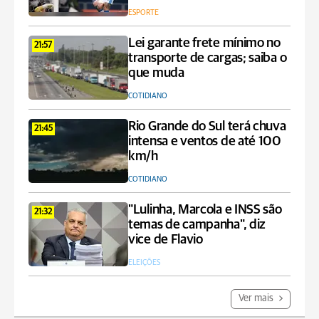
ESPORTE
Lei garante frete mínimo no
21:57
transporte de cargas; saiba o
que muda
COTIDIANO
Rio Grande do Sul terá chuva
21:45
intensa e ventos de até 100
km/h
COTIDIANO
"Lulinha, Marcola e INSS são
21:32
temas de campanha", diz
vice de Flavio
ELEIÇÕES
Ver mais