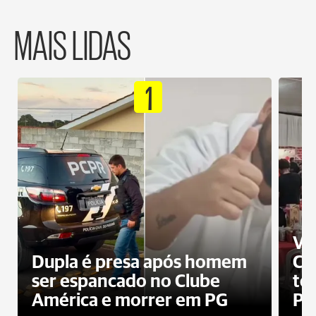
MAIS LIDAS
1
Ví
Dupla é presa após homem
Cl
ser espancado no Clube
te
América e morrer em PG
PG