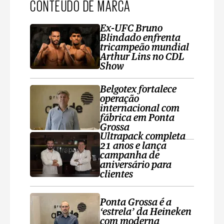
CONTEÚDO DE MARCA
Ex-UFC Bruno
Blindado enfrenta
tricampeão mundial
Arthur Lins no CDL
Show
Belgotex fortalece
operação
internacional com
fábrica em Ponta
Grossa
Ultrapack completa
21 anos e lança
campanha de
aniversário para
clientes
Ponta Grossa é a
‘estrela’ da Heineken
com moderna