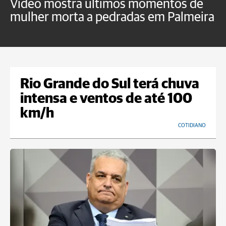
Vídeo mostra últimos momentos de
"
mulher morta a pedradas em Palmeira
c
U
Rio Grande do Sul terá chuva
intensa e ventos de até 100
km/h
COTIDIANO