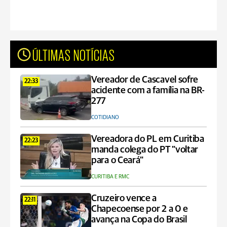
ÚLTIMAS NOTÍCIAS
Vereador de Cascavel sofre
22:33
acidente com a família na BR-
277
COTIDIANO
Vereadora do PL em Curitiba
22:23
manda colega do PT "voltar
para o Ceará"
CURITIBA E RMC
Cruzeiro vence a
22:11
Chapecoense por 2 a 0 e
avança na Copa do Brasil