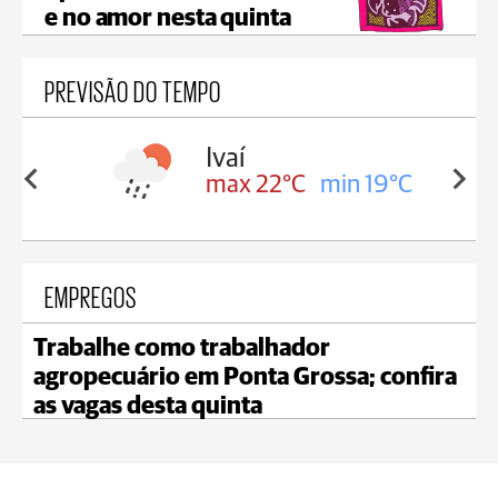
e no amor nesta quinta
PREVISÃO DO TEMPO
olis
Ivaí
in 17°C
max 22°C
min 19°C
EMPREGOS
Trabalhe como trabalhador
agropecuário em Ponta Grossa; confira
as vagas desta quinta