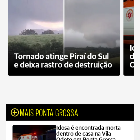
Id
Tornado atinge Piraí do Sul
de
e deixa rastro de destruição
Od
MAIS PONTA GROSSA
Idosa é encontrada morta
dentro de casa na Vila
Odete em Ponta Grossa