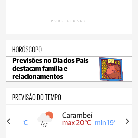
PUBLICIDADE
HORÓSCOPO
Previsões no Dia dos Pais
destacam família e
relacionamentos
PREVISÃO DO TEMPO
Carambeí
in 19°C
max 20°C
min 19°C