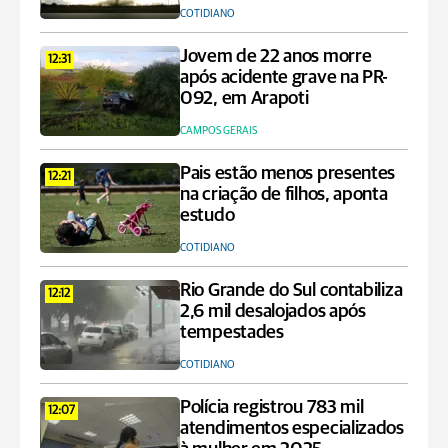
COTIDIANO
Jovem de 22 anos morre
12:31
após acidente grave na PR-
092, em Arapoti
CAMPOS GERAIS
Pais estão menos presentes
12:21
na criação de filhos, aponta
estudo
COTIDIANO
Rio Grande do Sul contabiliza
12:12
2,6 mil desalojados após
tempestades
COTIDIANO
Polícia registrou 783 mil
12:07
atendimentos especializados