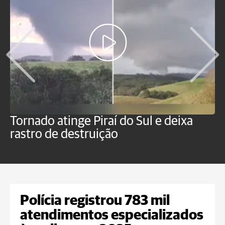
Tornado atinge Piraí do Sul e deixa
H
rastro de destruição
C
m
Polícia registrou 783 mil
atendimentos especializados