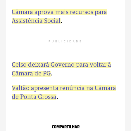
Câmara aprova mais recursos para
Assistência Social
.
PUBLICIDADE
Celso deixará Governo para voltar à
Câmara de PG
.
Valtão apresenta renúncia na Câmara
de Ponta Grossa
.
COMPARTILHAR