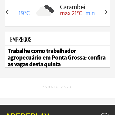
Carambeí
in 19°C
max 21°C
min 18°C
EMPREGOS
Trabalhe como trabalhador
agropecuário em Ponta Grossa; confira
as vagas desta quinta
PUBLICIDADE