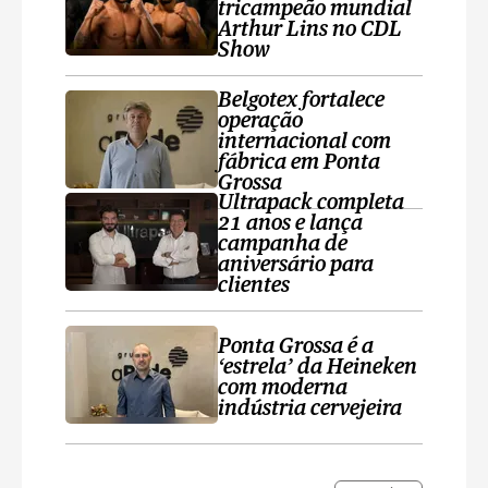
tricampeão mundial
Arthur Lins no CDL
Show
Belgotex fortalece
operação
internacional com
fábrica em Ponta
Grossa
Ultrapack completa
21 anos e lança
campanha de
aniversário para
clientes
Ponta Grossa é a
‘estrela’ da Heineken
com moderna
indústria cervejeira