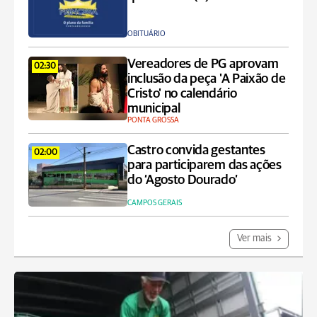
OBITUÁRIO
Vereadores de PG aprovam
02:30
inclusão da peça 'A Paixão de
Cristo' no calendário
municipal
PONTA GROSSA
Castro convida gestantes
02:00
para participarem das ações
do ‘Agosto Dourado’
CAMPOS GERAIS
Ver mais