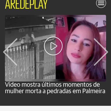
AREDEPLAY
Vídeo mostra últimos momentos de
"
mulher morta a pedradas em Palmeira
c
U