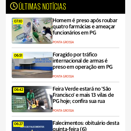
ÚLTIMAS NOTÍCIAS
Homem é preso após roubar
07:10
quatro farmácias e ameaçar
funcionários em PG
PONTA GROSSA
Foragido por tráfico
06:51
internacional de armas é
preso em operação em PG
PONTA GROSSA
Feira Verde estará no 'São
06:42
Francisco' e mais 13 vilas de
PG hoje; confira sua rua
PONTA GROSSA
Falecimentos: obituário desta
06:27
quinta-feira (6)