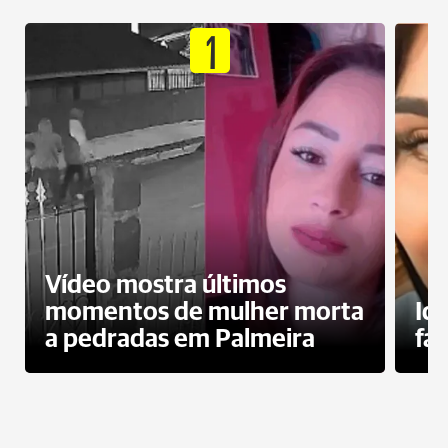
1
Vídeo mostra últimos
momentos de mulher morta
Id
a pedradas em Palmeira
fa